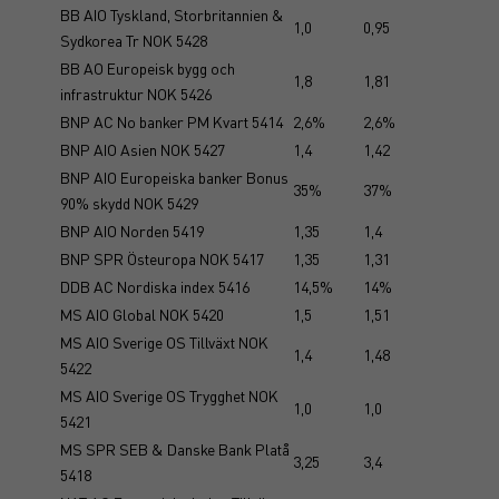
BB AIO Tyskland, Storbritannien &
1,0
0,95
Sydkorea Tr NOK 5428
BB AO Europeisk bygg och
1,8
1,81
infrastruktur NOK 5426
BNP AC No banker PM Kvart 5414
2,6%
2,6%
BNP AIO Asien NOK 5427
1,4
1,42
BNP AIO Europeiska banker Bonus
35%
37%
90% skydd NOK 5429
BNP AIO Norden 5419
1,35
1,4
BNP SPR Östeuropa NOK 5417
1,35
1,31
DDB AC Nordiska index 5416
14,5%
14%
MS AIO Global NOK 5420
1,5
1,51
MS AIO Sverige OS Tillväxt NOK
1,4
1,48
5422
MS AIO Sverige OS Trygghet NOK
1,0
1,0
5421
MS SPR SEB & Danske Bank Platå
3,25
3,4
5418