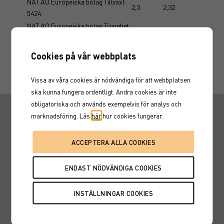
NAT AO Europeiska bolag Tillväxt
2,3
2,32
5424
NAT AO Europeiska bolag Trygghet
1,2
1,2
5423
NDA AC No bolag Low Barrier
Cookies på vår webbplats
2,6%
2,5%
Kvart 5415
Vissa av våra cookies är nödvändiga för att webbplatsen
ska kunna fungera ordentligt. Andra cookies är inte
obligatoriska och används exempelvis för analys och
Snabbvägar
marknadsföring. Läs
här
hur cookies fungerar.
Hitta en rådgivare
Fondtorget
Marknadskurser
Karriär
Nyheter
Marknadssondering