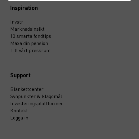
Inspiration
Invstr
Marknadsinsikt
10 smarta fondtips
Maxa din pension
Till vårt pressrum
Support
Blankettcenter
Synpunkter & klagomål
Investeringsplattformen
Kontakt
Logga in