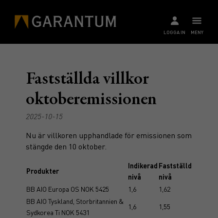
LOGGA IN
MENY
Fastställda villkor
oktoberemissionen
2025-10-15
Nu är villkoren upphandlade för emissionen som
stängde den 10 oktober.
Indikerad
Fastställd
Produkter
nivå
nivå
BB AIO Europa OS NOK 5425
1,6
1,62
BB AIO Tyskland, Storbritannien &
1,6
1,55
Sydkorea Ti NOK 5431