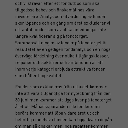
och vi strävar efter ett fondutbud som ska
tillgodose behov och önskemål hos våra
investerare. Analys och utvärdering av fonder
sker löpande och en gång om året exkluderar vi
ett antal fonder som av olika anledningar inte
längre kvalificerar sig på fondtorget.
Sammansättningen av fonder på fondtorget är
resultatet av en gedigen fondanalys och en noga
övervägd fördelning över olika tillgångsklasser,
regioner och sektorer och ambitionen är att
inom varje kategori erbjuda attraktiva fonder
som håller hög kvalitet.
Fonder som exkluderas från utbudet kommer
inte att vara tillgängliga för nyteckning från den
30 juni men kommer att ligga kvar på fondtorget
året ut. Månadssparanden i de fonder som
berörs kommer att löpa vidare året ut och
befintliga innehav i fonden kan ligga kvar i depån
om man så önskar men inga rabatter kommer