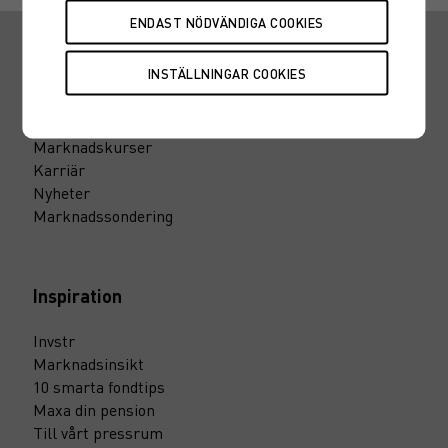
Snabbvägar
Hitta en rådgivare
Fondtorget
Marknadskurser
Karriär
Nyheter
Marknadssondering
Inspiration
Invstr
Marknadsinsikt
10 smarta fondtips
Maxa din pension
Till vårt pressrum