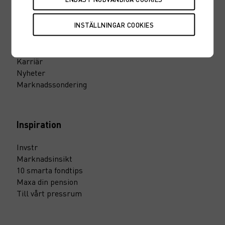
Snabbvägar
Hitta en rådgivare
Fondtorget
Marknadskurser
Karriär
Nyheter
Marknadssondering
Inspiration
Invstr
Marknadsinsikt
10 smarta fondtips
Maxa din pension
Till vårt pressrum