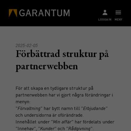
LOGGA IN
MENY
2025-02-05
Förbättrad struktur på
partnerwebben
För att skapa en tydligare struktur på
partnerwebben har vi gjort några förändringar i
menyn:
"
Förvaltning
" har bytt namn till "
Erbjudande
"
och undersidorna är oförändrade.
Innehållet under "
Min affär
" har fördelats under
"Innehav", "
Kunder
" och "
Rådgivning
".