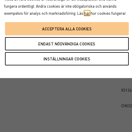
fungera ordentligt. Andra cookies är inte obligatoriska och används
CH030
exempelvis för analys och marknadsföring. Läs
här
hur cookies fungerar.
GB00
GB00
GB00
XS126
XS126
CH032