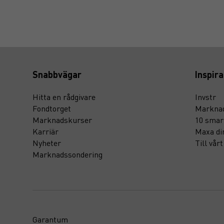
Snabbvägar
Inspira
Hitta en rådgivare
Invstr
Fondtorget
Marknad
Marknadskurser
10 smar
Karriär
Maxa di
Nyheter
Till vår
Marknadssondering
Garantum