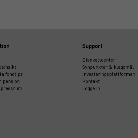
tion
Support
Blankettcenter
sinsikt
Synpunkter & klagomål
ta fondtips
Investeringsplattformen
n pension
Kontakt
t pressrum
Logga in