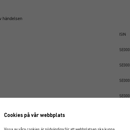
v händelsen
ISIN
SE000
SE000
SE000
SE000
SE000
Cookies på vår webbplats
GB00
Vissa av våra cookies är nödvändiga för att webbplatsen ska kunna