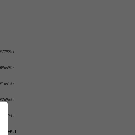
9779259
8964902
9164163
9269665
9495740
BZCGFK51