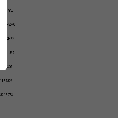
5148204
BDR6M498
BYYS4H22
BD3W1J97
1167305
1175829
8243073