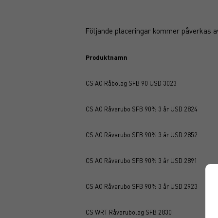
Följande placeringar kommer påverkas a
Produktnamn
CS AO Råbolag SFB 90 USD 3023
CS AO Råvarubo SFB 90% 3 år USD 2824
CS AO Råvarubo SFB 90% 3 år USD 2852
CS AO Råvarubo SFB 90% 3 år USD 2891
CS AO Råvarubo SFB 90% 3 år USD 2923
CS WRT Råvarubolag SFB 2830