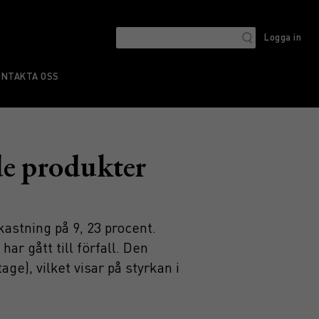
Logga in
ONTAKTA OSS
de produkter
stning på 9, 23 procent.
ar gått till förfall. Den
ge), vilket visar på styrkan i