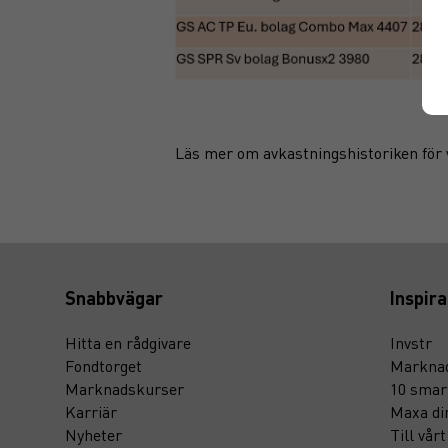
Läs mer om avkastningshistoriken för 
Snabbvägar
Inspira
Hitta en rådgivare
Invstr
Fondtorget
Marknad
Marknadskurser
10 smar
Karriär
Maxa di
Nyheter
Till vår