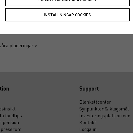
våra placeringar >
tion
Support
Blankettcenter
sinsikt
Synpunkter & klagomål
ta fondtips
Investeringsplattformen
n pension
Kontakt
t pressrum
Logga in