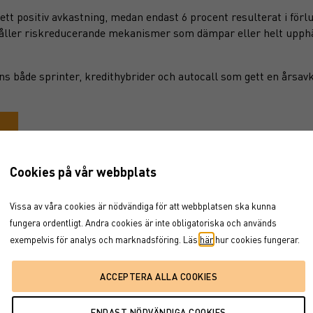
tt positiv avkastning, medan endast 6 procent resulterat i förlu
håller riskreducerande mekanismer som dämpar eller helt upphä
ns både sprinter, kredithybrider och autocall som gett en årsavk
Cookies på vår webbplats
Vissa av våra cookies är nödvändiga för att webbplatsen ska kunna
fungera ordentligt. Andra cookies är inte obligatoriska och används
exempelvis för analys och marknadsföring. Läs
här
hur cookies fungerar.