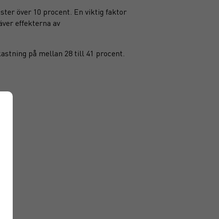
ster över 10 procent. En viktig faktor
ver effekterna av
astning på mellan 28 till 41 procent.