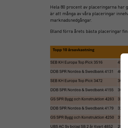
Hela 80 procent av placeringarna har ge
är att många av våra placeringar inne
marknadsnedgångar.
Bland förra årets bästa placeringar fin