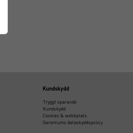
Kundskydd
Tryggt sparande
Kundskydd
Cookies & webbplats
Garantums dataskyddspolicy