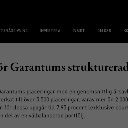
TSRÅDGIVNING
INVESTERA
INSIKT
OM OSS
K
för Garantums strukturera
Garantums placeringar med en genomsnittlig årsavka
kat till över 5 500 placeringar, varav mer än 2 000 h
för dessa uppgår till 7,95 procent (exklusive courta
 del av en välbalanserad portfölj.