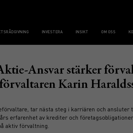
TSRÅDGIVNING
INVESTERA
INSIKT
OM OSS
K
tie-Ansvar stärker förval
eförvaltaren Karin Harald
eförvaltare, tar nästa steg i karriären och anslute
s erfarenhet av krediter och företagsobligationer bl
 aktiv förvaltning.