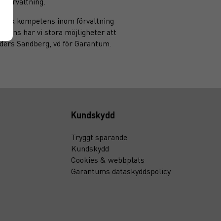
 förvaltning.
h stark kompetens inom förvaltning
mmans har vi stora möjligheter att
Anders Sandberg, vd för Garantum.
Kundskydd
Tryggt sparande
Kundskydd
Cookies & webbplats
Garantums dataskyddspolicy