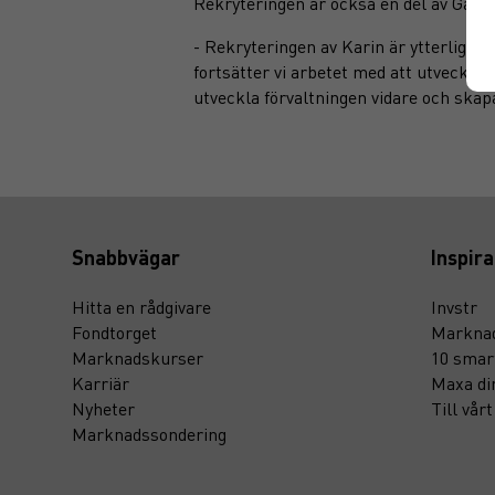
Rekryteringen är också en del av Gara
- Rekryteringen av Karin är ytterligare
fortsätter vi arbetet med att utveckla
utveckla förvaltningen vidare och skap
Snabbvägar
Inspira
Hitta en rådgivare
Invstr
Fondtorget
Marknad
Marknadskurser
10 smar
Karriär
Maxa di
Nyheter
Till vår
Marknadssondering