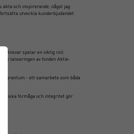
 äkta och inspirerande, något jag
 fortsätta utveckla kunderbjudandet
e-Ansvar spelar en viktig roll.
ande lanseringen av fonden Aktie-
hos Garantum - ett samarbete som båda
lytiska förmåga och integritet gör