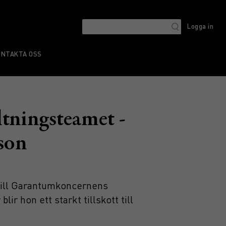
Logga in
ONTAKTA OSS
tningsteamet -
sson
r till Garantumkoncernens
ir hon ett starkt tillskott till