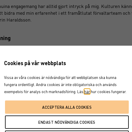
uina engagemang har alltid gjort intryck på mig. Kulturen känns
att bidra med min erfarenhet i ett framåtlutat förvaltarteam och
rin Haraldsson.
tning
stärkt sin position inom aktiv förvaltning, där fondbolaget Akti
utvecklas genom rekryteringen av Karin Haraldsson och den komm
Cookies på vår webbplats
nder ledning av Charlotta Faxén.
vid sida under många år på Lannebo Fonder och återförenas nu 
Vissa av våra cookies är nödvändiga för att webbplatsen ska kunna
tvecklande.
fungera ordentligt. Andra cookies är inte obligatoriska och används
exempelvis för analys och marknadsföring. Läs
här
hur cookies fungerar.
djup erfarenhet inom kreditförvaltning. Hennes noggrannhet, ana
tt i förvaltningsteamet, säger Charlotta Faxén.
eten