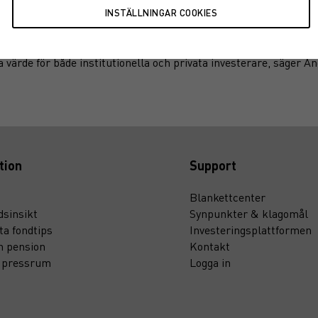
ntums långsiktiga satsning på att stärka kompetensen inom aktiv
 ett bevis på att vi är på rätt väg. Med ett tydligt kundfokus oc
 våra individanpassade lösningar utifrån kundernas behov. Tillsa
a värde för både institutionella och privata investerare, säger 
tion
Support
Blankettcenter
sinsikt
Synpunkter & klagomål
ta fondtips
Investeringsplattformen
n pension
Kontakt
t pressrum
Logga in