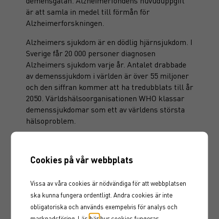
demensgåtan. Alzheimerfondens huvuduppgift
är att samla in medel till förmån för
Alzheimerforskningen.
Alzheimers sjukdom är en dödlig hjärnsjukdom. I
Sverige får 20 000 personer diagnosen
Alzheimers sjukdom varje år. Antalet drabbade
av demenssjukdom i världen är över 55 miljoner
och den siffran kommer att ha tredubblats till år
2050. Världshälsoorganisationen WHO klassar
demenssjukdomar som ett av världens största
hälsoproblem.
För mer information, besök gärna
Alzheimerfondens hemsida
.
Cookies på vår webbplats
Vissa av våra cookies är nödvändiga för att webbplatsen
ska kunna fungera ordentligt. Andra cookies är inte
obligatoriska och används exempelvis för analys och
marknadsföring. Läs
här
hur cookies fungerar.