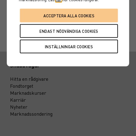
Snabbvägar
Hitta en rådgivare
Fondtorget
Marknadskurser
Karriär
Nyheter
Marknadssondering