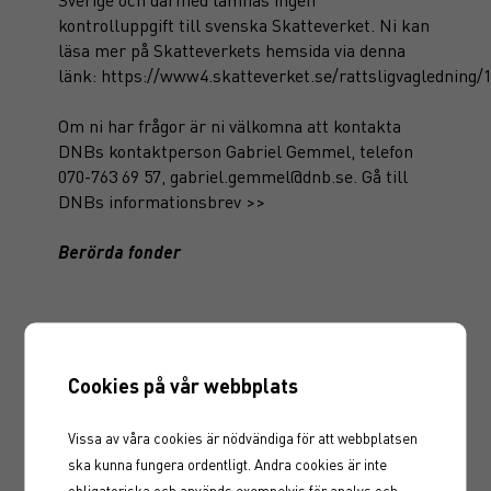
kontrolluppgift till svenska Skatteverket. Ni kan
läsa mer på Skatteverkets hemsida via denna
länk:
https://www4.skatteverket.se/rattsligvagledning/
Om ni har frågor är ni välkomna att kontakta
DNBs kontaktperson Gabriel Gemmel, telefon
070-763 69 57, gabriel.gemmel@dnb.se.
Gå till
DNBs informationsbrev >>
Berörda fonder
Befintliga
fonder
Ny fonder
Cookies på vår webbplats
Namn
ISIN-kod
Namn
ISIN-kod
Vissa av våra cookies är nödvändiga för att webbplatsen
ska kunna fungera ordentligt. Andra cookies är inte
Renewable
Renewable
obligatoriska och används exempelvis för analys och