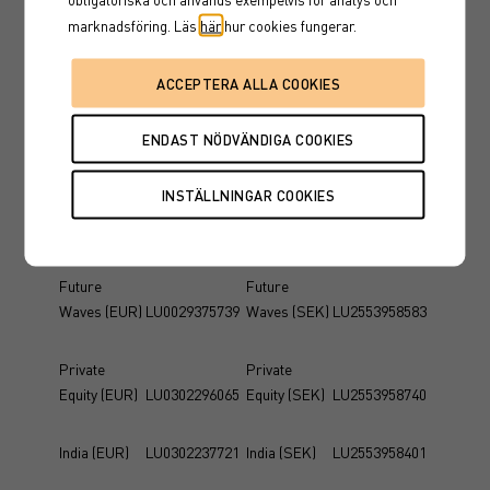
Energy
Energy
marknadsföring. Läs
här
hur cookies fungerar.
(EUR)
LU0302296149
(SEK)
LU2553958823
Nordic
Nordic
Equities
Equities
(EUR)
LU0083425479
(SEK)
LU2553958666
Asian Mid
Asian Mid
Cap (EUR)
LU0067059799
Cap (SEK)
LU2553958237
Future
Future
Waves (EUR)
LU0029375739
Waves (SEK)
LU2553958583
Private
Private
Equity (EUR)
LU0302296065
Equity (SEK)
LU2553958740
India (EUR)
LU0302237721
India (SEK)
LU2553958401