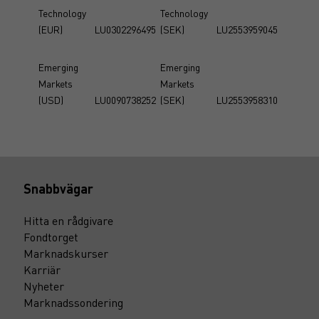
Technology
Technology
(EUR)
LU0302296495
(SEK)
LU2553959045
Emerging
Emerging
Markets
Markets
(USD)
LU0090738252
(SEK)
LU2553958310
Snabbvägar
Hitta en rådgivare
Fondtorget
Marknadskurser
Karriär
Nyheter
Marknadssondering