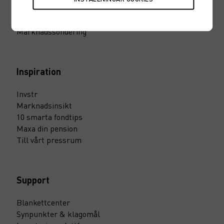
Karriär
Nyheter
Marknadssondering
Inspiration
Invstr
Marknadsinsikt
10 smarta fondtips
Maxa din pension
Till vårt pressrum
Support
Blankettcenter
Synpunkter & klagomål