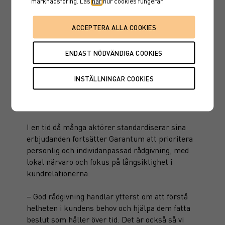
marknadsföring. Läs
här
hur cookies fungerar.
Intresset för strukturerade produkter fortsätter
att öka, både bland kunder och inom branschen.
Internationellt har denna typ av placeringar
länge varit en naturlig del av en etablerad
kapitalförvaltning och är i dag ett växande
sparområde på alla globala marknader.
Personlig rådgivning nära kunden
I en tid då många aktörer standardiserar sina
erbjudanden fortsätter Garantum att prioritera
personlig och individanpassad rådgivning, med
lokal närvaro och fokus på långsiktighet i
kundrelationerna.
– God rådgivning handlar ytterst om att förstå
helheten i kundens behov och hjälpa dem fatta
beslut som håller över tid. Det är också så vi