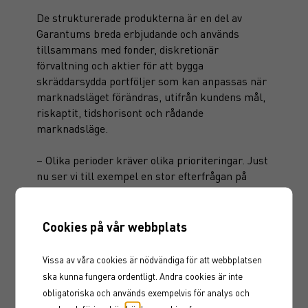
De strukturerade produkterna är en del av
Garantums breda erbjudande och används
tillsammans med fonder, diskretionär
förvaltning och aktier för att bygga
skräddarsydda portföljer som kan anpassas när
marknadsläget förändras, utifrån kundens mål,
riskaptit, tidshorisont och rådande
marknadsläge.
– Olika perioder kräver olika prioriteringar. Just
nu ser vi till exempel en stor efterfrågan på
kapitalskyddade placeringar med inriktning mot
kinesiska, asiatiska, europeiska och globala
aktier, dessutom utan valutakursrisk. Värdet
Cookies på vår webbplats
ligger i flexibiliteten och i att kunna skräddarsy
portföljen utifrån individens behov och den roll
Vissa av våra cookies är nödvändiga för att webbplatsen
varje placering ska spela, säger Anders
ska kunna fungera ordentligt. Andra cookies är inte
Sandberg.
obligatoriska och används exempelvis för analys och