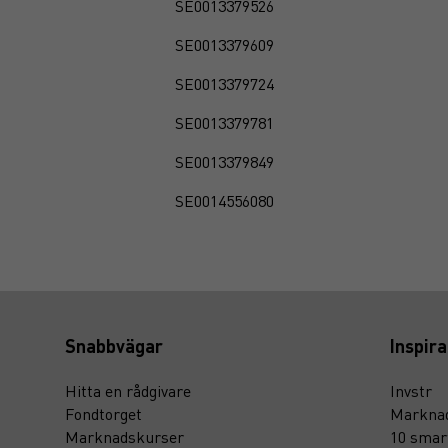
SE0013379526
SE0013379609
SE0013379724
SE0013379781
SE0013379849
SE0014556080
Snabbvägar
Inspira
Hitta en rådgivare
Invstr
Fondtorget
Marknad
Marknadskurser
10 smar