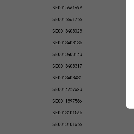
SE0015661699
SE0015661756
SE0013408028
SE0013408135
SE0013408143
SE0013408317
SE0013408481
SE0014959623
SE0011897586
SE0013101565
SE0013101656