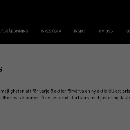
TSRÅDGIVNING
INVESTERA
INSIKT
OM OSS
K
s
öjligheten att för varje 5 aktier förvärva en ny aktie till ett pr
erudKorsnas kommer få en justerad startkurs med justeringsfakt