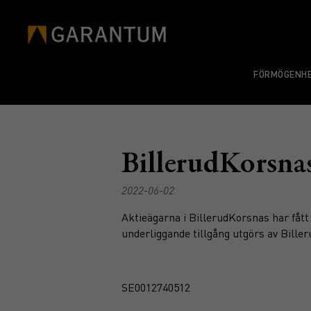
FÖRMÖGENHE
BillerudKorsna
2022-06-02
Aktieägarna i BillerudKorsnas har fått m
underliggande tillgång utgörs av Bill
SE0012740512