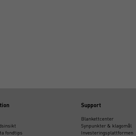
tion
Support
Blankettcenter
sinsikt
Synpunkter & klagomål
ta fondtips
Investeringsplattformen