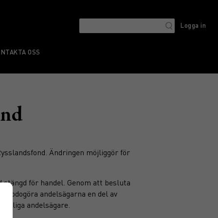
Logga in
ONTAKTA OSS
ond
ysslandsfond. Ändringen möjliggör för
d stängd för handel. Genom att besluta
tillgodogöra andelsägarna en del av
samtliga andelsägare.