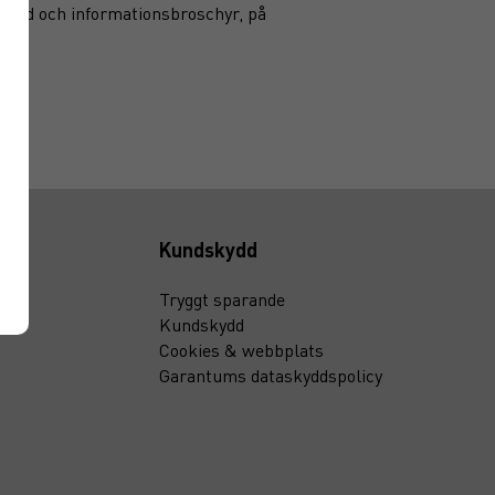
blad och informationsbroschyr, på
Kundskydd
Tryggt sparande
Kundskydd
Cookies & webbplats
Garantums dataskyddspolicy