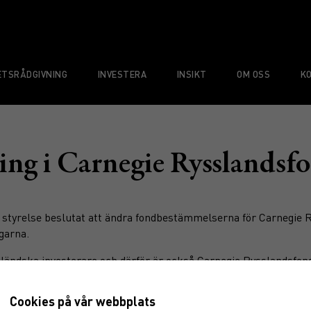
TSRÅDGIVNING
INVESTERA
INSIKT
OM OSS
K
ing i Carnegie Rysslandsf
 styrelse beslutat att ändra fondbestämmelserna för Carnegie R
garna.
tländska investerare och därför är också Carnegie Rysslandsfon
s kontanta medel som ej är möjliga att investera, detta för att 
nas ske med NAV per den 28 april och betalas ut den 2 maj till 
Cookies på vår webbplats