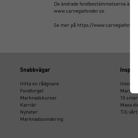
De ändrade fondbestämmelserna är god
www.carnegiefonder.se
.
Se mer på
https://www.carnegiefonder
Snabbvägar
Inspira
Hitta en rådgivare
Invstr
Fondtorget
Marknad
Marknadskurser
10 smar
Karriär
Maxa di
Nyheter
Till vår
Marknadssondering