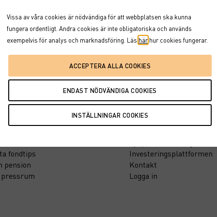
kända av Finansinspektionen och finns, tillsammans med fakta
Vissa av våra cookies är nödvändiga för att webbplatsen ska kunna
fungera ordentligt. Andra cookies är inte obligatoriska och används
.se/planerad-utdelning-i-carnegie-rysslandsfond/
exempelvis för analys och marknadsföring. Läs
här
hur cookies fungerar.
tion
Support
Blankettcenter
sinsikt
Synpunkter & klagomål
ta fondtips
Investeringsplattformen
n pension
Kontakt
t pressrum
Logga in