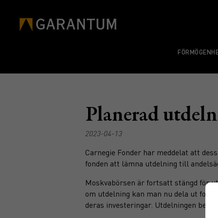
FÖRMÖGENHE
Planerad utdeln
2023-04-13
Carnegie Fonder har meddelat att dess
fonden att lämna utdelning till andelsä
Moskvabörsen är fortsatt stängd för u
om utdelning kan man nu dela ut fonden
deras investeringar. Utdelningen beräk