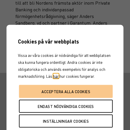
till att bli Nordens främsta aktör inom Private
Banking och individanpassad
förmögenhetsrådgivning, säger Anders
Sandberg, vd och partner i Garantum. Anders
var på plats i London och mottog priserna
tillsammans med Mats Eriksson, Investment
Cookies på vår webbplats
Solutions på Garantum.
Vissa av våra cookies är nödvändiga för att webbplatsen
ska kunna fungera ordentligt. Andra cookies är inte
obligatoriska och används exempelvis för analys och
marknadsföring. Läs
här
hur cookies fungerar.
Snabbvägar
Hitta en rådgivare
Fondtorget
Marknadskurser
Karriär
Nyheter