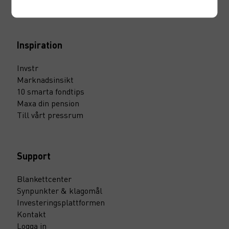
Marknadssondering
Inspiration
Invstr
Marknadsinsikt
10 smarta fondtips
Maxa din pension
Till vårt pressrum
Support
Blankettcenter
Synpunkter & klagomål
Investeringsplattformen
Kontakt
Logga in