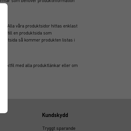
tformar som behöver produktinformation
t. Alla våra produktsidor hittas enklast
änken till en produktsida som
 startsida så kommer produkten listas i
produktfil med alla produktlänkar eller om
Kundskydd
Tryggt sparande