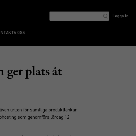
Logga in
ONTAKTA OSS
 ger plats åt
ven url:en för samtliga produktlänkar.
ebbhosting som genomförs lördag 12