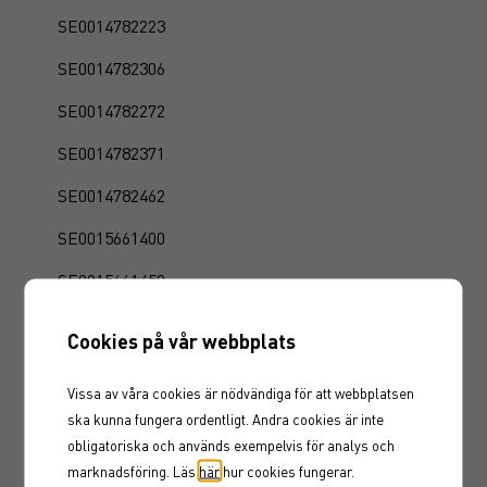
SE0014782223
SE0014782306
SE0014782272
SE0014782371
SE0014782462
SE0015661400
SE0015661459
SE0015661491
Cookies på vår webbplats
SE0015661541
Vissa av våra cookies är nödvändiga för att webbplatsen
SE0015661616
ska kunna fungera ordentligt. Andra cookies är inte
obligatoriska och används exempelvis för analys och
SE0015661699
marknadsföring. Läs
här
hur cookies fungerar.