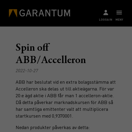
LOGGA IN
MENY
Spin off
ABB/Accelleron
2022-10-27
ABB har beslutat vid en extra bolagsstämma att
Accelleron ska delas ut till aktieägarna. För var
20:e ägd aktie i ABB får man 1 accelleron-aktie.
Då detta påverkar marknadskursen för ABB så
har samtliga emittenter valt att multiplicera
startkursen med 0,9370001.
Nedan produkter påverkas av detta: