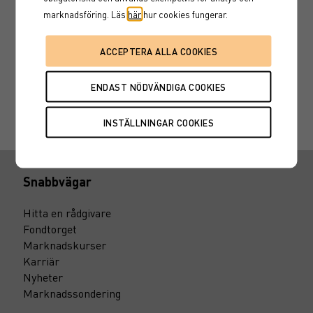
SE0014991154
marknadsföring. Läs
här
hur cookies fungerar.
XS1361783266
Snabbvägar
Hitta en rådgivare
Fondtorget
Marknadskurser
Karriär
Nyheter
Marknadssondering