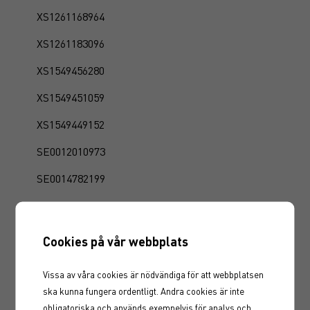
XS1261168964
XS1261183096
XS1549456280
XS1549451059
XS1549449152
SE0012010973
SE0014782199
SE0015661475
FI4000283171
Cookies på vår webbplats
SE0013408929
Vissa av våra cookies är nödvändiga för att webbplatsen
SE0014782561
ska kunna fungera ordentligt. Andra cookies är inte
obligatoriska och används exempelvis för analys och