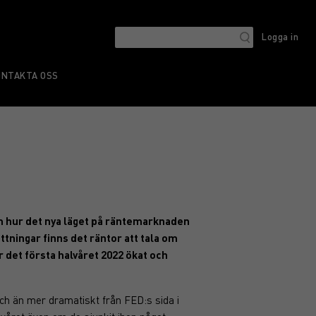
Logga in
ONTAKTA OSS
om hur det nya läget på räntemarknaden
ningar finns det räntor att tala om
 det första halvåret 2022 ökat och
och än mer dramatiskt från FED:s sida i