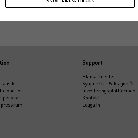
ungqvist
tion
Support
Blankettcenter
sinsikt
Synpunkter & klagomål
ta fondtips
Investeringsplattformen
n pension
Kontakt
t pressrum
Logga in