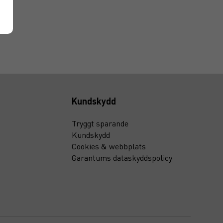
Kundskydd
Tryggt sparande
Kundskydd
Cookies & webbplats
Garantums dataskyddspolicy