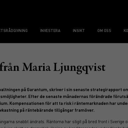
TSRÅDGIVNING
INVESTERA
INSIKT
OM OSS
K
 från Maria Ljungqvist
rvaltningen på Garantum, skriver i sin senaste strategirapport 
gsmöjligheter. Efter de senaste månadernas förändrade förutsätt
nium. Kompensationen för att ta risk i räntemarknaden har under
avkastning på räntebärande tillgångar framöver.
ningarna snabbt ändrats. Räntorna har stigit på bred front i Sverige 