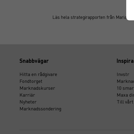
Läs hela strategirapporten från Maria Lj
Snabbvägar
Inspira
Hitta en rådgivare
Invstr
Fondtorget
Marknad
Marknadskurser
10 smar
Karriär
Maxa di
Nyheter
Till vår
Marknadssondering