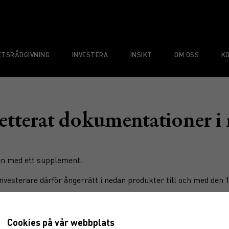
TSRÅDGIVNING
INVESTERA
INSIKT
OM OSS
K
tterat dokumentationer i
n med ett supplement.
investerare därför ångerrätt i nedan produkter till och med den 
Cookies på vår webbplats