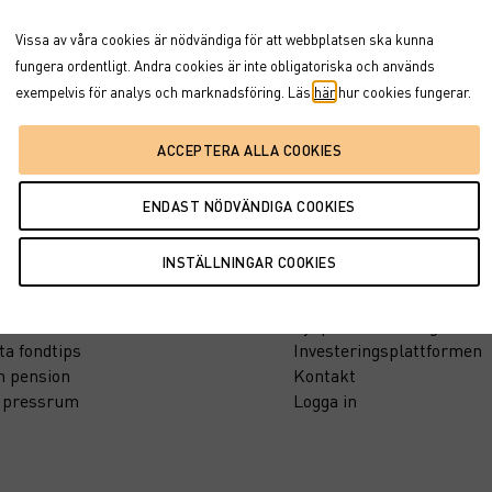
Vissa av våra cookies är nödvändiga för att webbplatsen ska kunna
21514312
)
fungera ordentligt. Andra cookies är inte obligatoriska och används
 5058 (SE0021514320)
exempelvis för analys och marknadsföring. Läs
här
hur cookies fungerar.
tion
Support
Blankettcenter
sinsikt
Synpunkter & klagomål
ta fondtips
Investeringsplattformen
n pension
Kontakt
t pressrum
Logga in