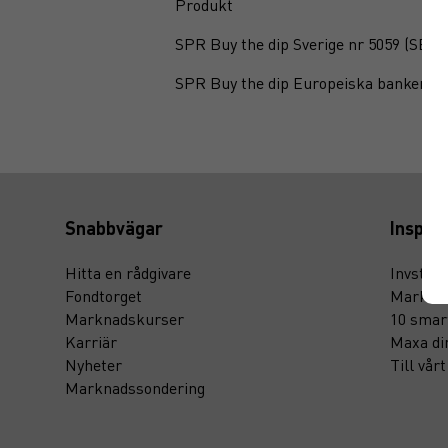
Produkt
SPR Buy the dip Sverige nr 5059 (
SE00
SPR Buy the dip Europeiska banker nr
Snabbvägar
Inspira
Hitta en rådgivare
Invstr
Fondtorget
Marknad
Marknadskurser
10 smar
Karriär
Maxa di
Nyheter
Till vår
Marknadssondering