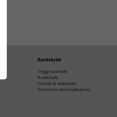
Kundskydd
Tryggt sparande
Kundskydd
Cookies & webbplats
Garantums dataskyddspolicy