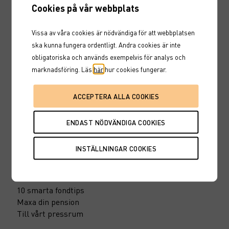
Cookies på vår webbplats
Snabbvägar
Vissa av våra cookies är nödvändiga för att webbplatsen
Hitta en rådgivare
ska kunna fungera ordentligt. Andra cookies är inte
Fondtorget
obligatoriska och används exempelvis för analys och
Marknadskurser
marknadsföring. Läs
här
hur cookies fungerar.
Karriär
Nyheter
Marknadssondering
Inspiration
Invstr
Marknadsinsikt
10 smarta fondtips
Maxa din pension
Till vårt pressrum