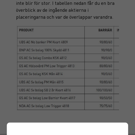
inte blir för stor. I tabellen nedan får du en bra
överblick av de ingående aktierna i
placeringarna och var de överlappar varandra.