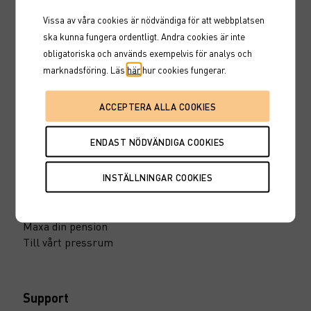
Hitta en rådgivare
Vissa av våra cookies är nödvändiga för att webbplatsen
Fondtorget
ska kunna fungera ordentligt. Andra cookies är inte
Marknadskurser
obligatoriska och används exempelvis för analys och
Karriär
marknadsföring. Läs
här
hur cookies fungerar.
Nyheter
Marknadssondering
Inspiration
Invstr
Marknadsinsikt
10 smarta fondtips
Maxa din pension
Till vårt pressrum
Support