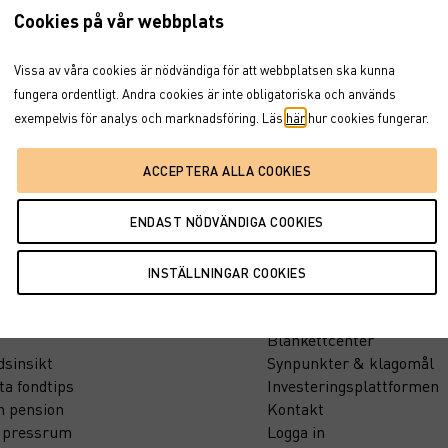
Cookies på vår webbplats
Vissa av våra cookies är nödvändiga för att webbplatsen ska kunna
fungera ordentligt. Andra cookies är inte obligatoriska och används
exempelvis för analys och marknadsföring. Läs
här
hur cookies fungerar.
tion
Support
Blankettcenter
sinsikt
Synpunkter & klagomål
ta fondtips
Investeringsplattformen
n pension
Kontakt
t pressrum
Logga in