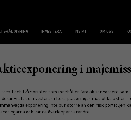
TSRÅDGIVNING
INVESTERA
INSIKT
OM OSS
K
aktieexponering i majemis
autocall och två sprinter som innehåller fyra aktier vardera sam
erar vi att du investerar i flera placeringar med olika aktier – s
ammanvägda exponering inte blir större än den risk portföljen ka
placeringarna och var de överlappar varandra.