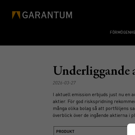
FÖRMÖGENHE
Underliggande 
2026-03-27
I aktuell emission erbjuds just nu en 
aktier. För god riskspridning rekommend
många olika bolag så att portföljens s
överblick över de ingående aktierna i 