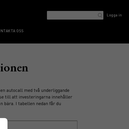
Logga in
ONTAKTA OSS
sionen
t en autocall med två underliggande
e till att investeringarna innehåller
n bära. I tabellen nedan får du