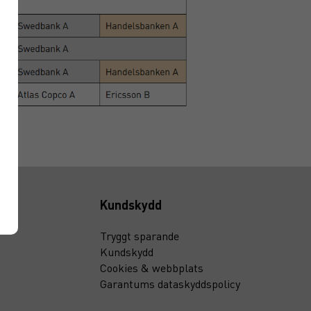
Kundskydd
Tryggt sparande
Kundskydd
Cookies & webbplats
Garantums dataskyddspolicy