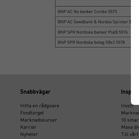
Snabbvägar
Inspira
Hitta en rådgivare
Invstr
Fondtorget
Marknad
Marknadskurser
10 smar
Karriär
Maxa di
Nyheter
Till vår