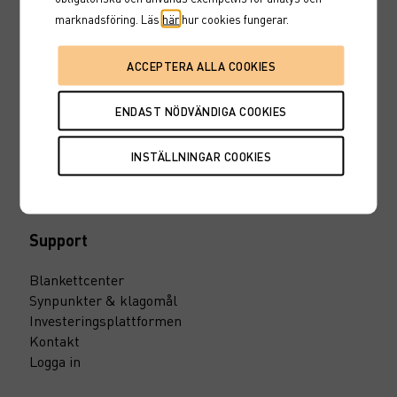
marknadsföring. Läs
här
hur cookies fungerar.
Inspiration
Invstr
Marknadsinsikt
10 smarta fondtips
Maxa din pension
Till vårt pressrum
Support
Blankettcenter
Synpunkter & klagomål
Investeringsplattformen
Kontakt
Logga in