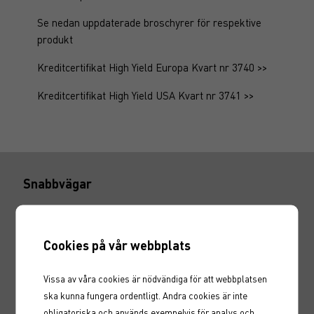
Se nedan uppdaterade broschyrer för respektive
produkt
Kreditcertifikat High Yield Europa Kvart nr 3740 >>
Kreditcertifikat High Yield USA Kvart nr 3741 >>
Snabbvägar
Hitta en rådgivare
Fondtorget
Cookies på vår webbplats
Marknadskurser
Karriär
Nyheter
Vissa av våra cookies är nödvändiga för att webbplatsen
Marknadssondering
ska kunna fungera ordentligt. Andra cookies är inte
obligatoriska och används exempelvis för analys och