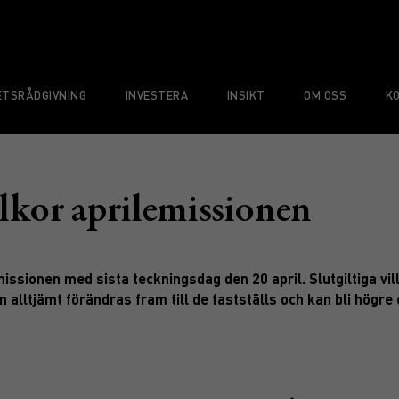
TSRÅDGIVNING
INVESTERA
INSIKT
OM OSS
K
lkor aprilemissionen
missionen med sista teckningsdag den 20 april. Slutgiltiga vil
 alltjämt förändras fram till de fastställs och kan bli högre 