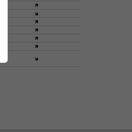
🡽
🡾
🡽
🡽
🡽
🡽
🡾