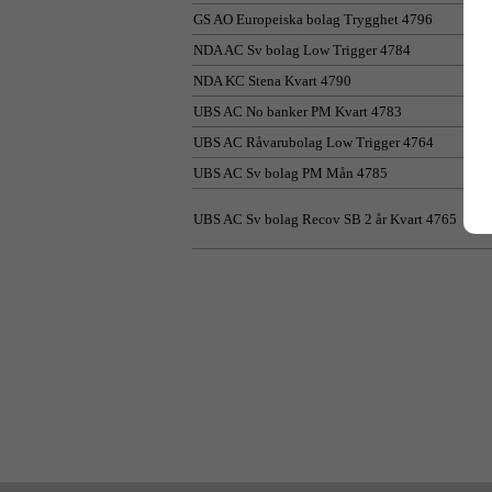
GS AO Europeiska bolag Trygghet 4796
NDA AC Sv bolag Low Trigger 4784
NDA KC Stena Kvart 4790
UBS AC No banker PM Kvart 4783
UBS AC Råvarubolag Low Trigger 4764
UBS AC Sv bolag PM Mån 4785
UBS AC Sv bolag Recov SB 2 år Kvart 4765