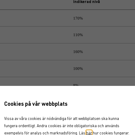
Indikerad nivå
170%
110%
160%
100%
8%
Cookies på vår webbplats
0,65%
Vissa av våra cookies är nödvändiga för att webbplatsen ska kunna
2,4%
fungera ordentligt. Andra cookies är inte obligatoriska och används
180%
exempelvis för analys och marknadsföring. Läs
här
hur cookies fungerar.