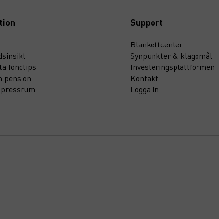
tion
Support
Blankettcenter
sinsikt
Synpunkter & klagomål
ta fondtips
Investeringsplattformen
n pension
Kontakt
t pressrum
Logga in