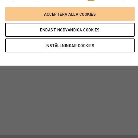
100%
15%
7%
2,7%
17%
1,4%
24%/6%