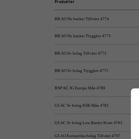
Produkter
BB AO No banker Tillväxt 4774
BB AO No banker Trygghet 4773
BB AO Sv bolag Tillväxt 4772
BB AO Sv bolag Trygghet 4771
BNP KC IG Europa Mån 4789
GS AC Sv bolag KSK Mån 4782
GS AC Sv bolag Low Barrier Kvart 4763
GS AO Europeiska bolag Tillväxt 4797