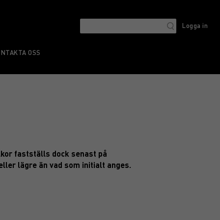
Logga in
ONTAKTA OSS
lkor fastställs dock senast på
eller lägre än vad som initialt anges.