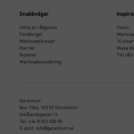
Snabbvägar
Inspira
Hitta en rådgivare
Invstr
Fondtorget
Marknad
Marknadskurser
10 smar
Karriär
Maxa di
Nyheter
Till vår
Marknadssondering
Garantum
Box 7364, 103 90 Stockholm
Smålandsgatan 16
Tel: +46 8 522 550 00
E-post: info@garantum.se