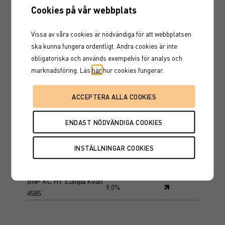
Cookies på vår webbplats
NDA AO No bolag Tillväxt
🡾
180%
nr 4568
Vissa av våra cookies är nödvändiga för att webbplatsen
ska kunna fungera ordentligt. Andra cookies är inte
NDA AO No bolag
obligatoriska och används exempelvis för analys och
🡾
100%
Trygghet 4569
marknadsföring. Läs
här
hur cookies fungerar.
UBS AC Sv banker Kvart
🡽
2,5%
PM 4570
UBS SPR Sv bolag
🡾
50%
Recovery SBx2 4558
BNP AC Sv bolag One
🡽
11,0%
Touch 4584
BNP KC HY Europa Kvart
🡽
9,0%
4585