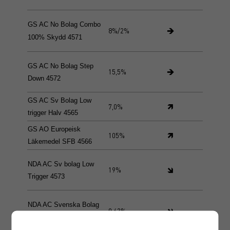
GS AC No Bolag Combo
🡺
8%/2%
100% Skydd 4571
GS AC No Bolag Step
🡺
15,5%
Down 4572
GS AC Sv Bolag Low
🡽
7,0%
trigger Halv 4565
GS AO Europeisk
🡽
105%
Läkemedel SFB 4566
NDA AC Sv bolag Low
🡾
19%
Trigger 4573
NDA AC Svenska Bolag
🡾
0,63%
KSK Mån 4574