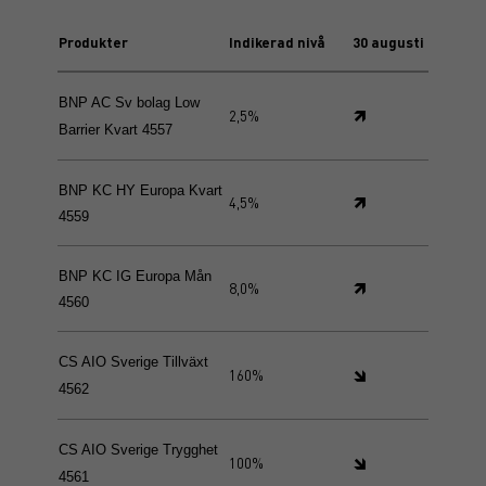
Produkter
Indikerad nivå
30 augusti
BNP AC Sv bolag Low
🡽
2,5%
Barrier Kvart 4557
BNP KC HY Europa Kvart
🡽
4,5%
4559
BNP KC IG Europa Mån
🡽
8,0%
4560
CS AIO Sverige Tillväxt
🡾
160%
4562
CS AIO Sverige Trygghet
🡾
100%
4561