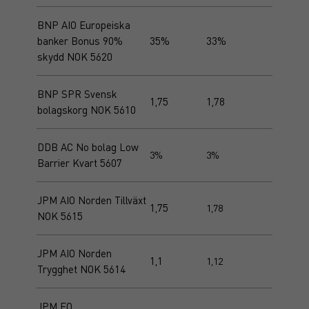
BNP AIO Europeiska
banker Bonus 90%
35%
33%
skydd NOK 5620
BNP SPR Svensk
1,75
1,78
bolagskorg NOK 5610
DDB AC No bolag Low
3%
3%
Barrier Kvart 5607
JPM AIO Norden Tillväxt
1,75
1,78
NOK 5615
JPM AIO Norden
1,1
1,12
Trygghet NOK 5614
JPM FO