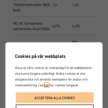
Tillväxtmarknader NOK
1,4
1,42
5604
MS AC Europeiska
4,2%
4,4%
sektorindex Kvart 5606
Mer
MS AIO Asien Tillväxt
information
1,25
NOK 5618
kommer
Cookies på vår webbplats
Mer
Vissa av våra cookies är nödvändiga för att webbplatsen
MS AIO Globala AI-
information
1,15
ska kunna fungera ordentligt. Andra cookies är inte
ledare NOK 5627
kommer
obligatoriska och används exempelvis för analys och
marknadsföring. Läs
här
hur cookies fungerar.
MS AIO Sverige OS
1,35
1,3
Tillväxt NOK 5616