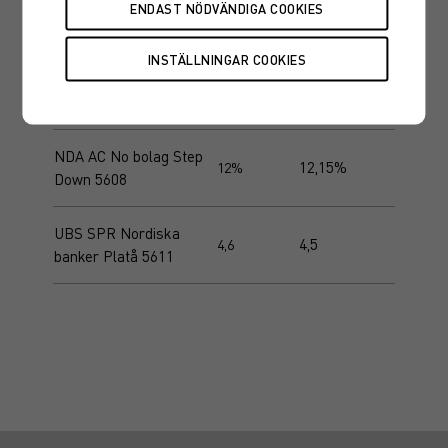
NAT AC Utvecklade
2,95%
3%
marknader Kvart 5609
NAT AO Europeiska
1,6
1,6
bolag OS Tillväxt 5617
NDA AC No bolag Step
12,15%
12%
Down 5608
UBS SPR Nordiska
4,5
4,6
banker Platå 5611