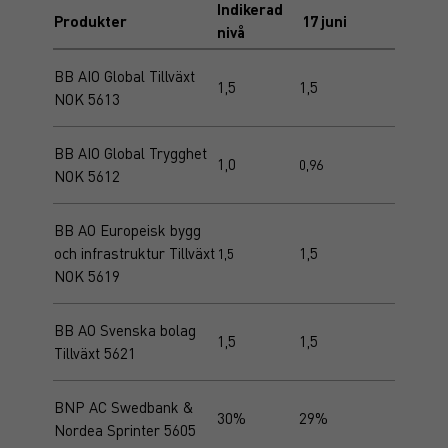
Indikerad
Produkter
17 juni
nivå
BB AIO Global Tillväxt
1,5
1,5
NOK 5613
BB AIO Global Trygghet
1,0
0,96
NOK 5612
BB AO Europeisk bygg
och infrastruktur Tillväxt
1,5
1,5
NOK 5619
BB AO Svenska bolag
1,5
1,5
Tillväxt 5621
BNP AC Swedbank &
30%
29%
Nordea Sprinter 5605