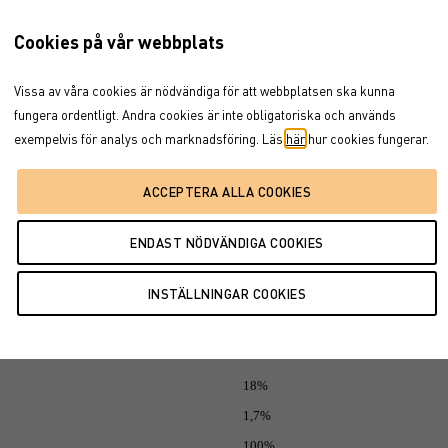
150%
Cookies på vår webbplats
100%
Vissa av våra cookies är nödvändiga för att webbplatsen ska kunna
fungera ordentligt. Andra cookies är inte obligatoriska och används
170%
exempelvis för analys och marknadsföring. Läs
här
hur cookies fungerar.
110%
100%
2,8%
0,65%
18%
1,7%
100%