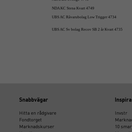
NDA KC Stena Kvart 4749
UBS AC Råvarubolag Low Trigger 4734
UBS AC Sv bolag Recov SB 2 år Kvart 4735
Snabbvägar
Inspira
Hitta en rådgivare
Invstr
Fondtorget
Marknad
Marknadskurser
10 smar