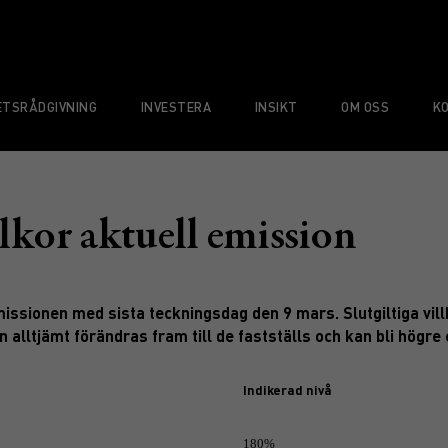
TSRÅDGIVNING
INVESTERA
INSIKT
OM OSS
K
lkor aktuell emission
missionen med sista teckningsdag den 9 mars. Slutgiltiga vil
 alltjämt förändras fram till de fastställs och kan bli högre 
Indikerad nivå
180%