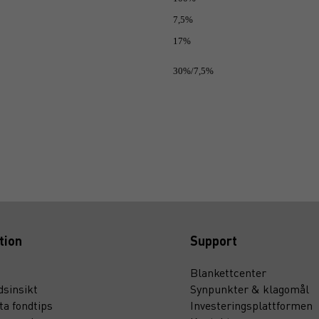
7,5%
17%
30%/7,5%
tion
Support
Blankettcenter
sinsikt
Synpunkter & klagomål
ta fondtips
Investeringsplattformen