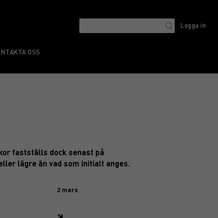
Logga in
ONTAKTA OSS
lkor fastställs dock senast på
eller lägre än vad som initialt anges.
2 mars
🡾