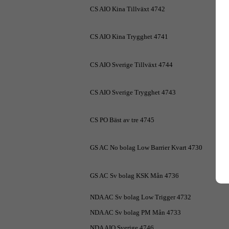
CS AIO Kina Tillväxt 4742
CS AIO Kina Trygghet 4741
CS AIO Sverige Tillväxt 4744
CS AIO Sverige Trygghet 4743
CS PO Bäst av tre 4745
GS AC No bolag Low Barrier Kvart 4730
GS AC Sv bolag KSK Mån 4736
NDA AC Sv bolag Low Trigger 4732
NDA AC Sv bolag PM Mån 4733
NDA AIO Sverige 4746