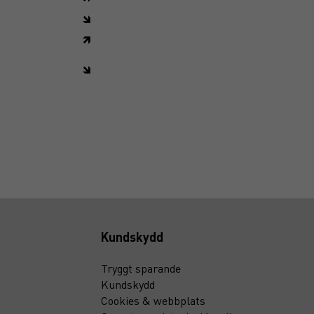
🡾
🡽
🡾
Kundskydd
Tryggt sparande
Kundskydd
Cookies & webbplats