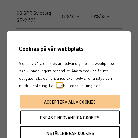
GS SPR Sv bolag
35%/35%
33%/33%
SBx2 5231
MS AIO Sverige
1,9
1,91
Tillväxt NOK 5213
Cookies på vår webbplats
MS AIO Sverige
Vissa av våra cookies är nödvändiga för att webbplatsen
1,2
1,22
Trygghet NOK 5212
ska kunna fungera ordentligt. Andra cookies är inte
obligatoriska och används exempelvis för analys och
NAT AO Europeiska
marknadsföring. Läs
här
hur cookies fungerar.
bolag Tillväxt NOK
2,38
2,3
5228
NAT AO Europeiska
bolag Trygghet NOK
1,0
1,07
5227