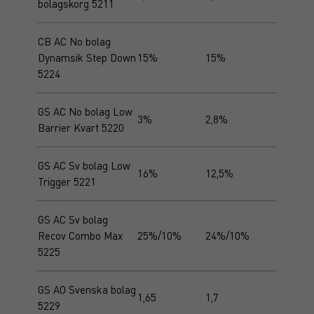
bolagskorg 5211
CB AC No bolag
Dynamsik Step Down
15%
15%
5224
GS AC No bolag Low
3%
2,8%
Barrier Kvart 5220
GS AC Sv bolag Low
16%
12,5%
Trigger 5221
GS AC Sv bolag
Recov Combo Max
25%/10%
24%/10%
5225
GS AO Svenska bolag
1,65
1,7
5229