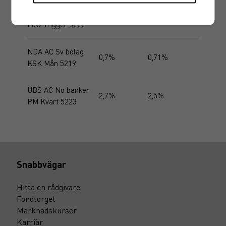
NDA AC No bolag
16%
16%
Low Trigger 5222
NDA AC Sv bolag
0,7%
0,71%
KSK Mån 5219
UBS AC No banker
2,7%
2,5%
PM Kvart 5223
Snabbvägar
Hitta en rådgivare
Fondtorget
Marknadskurser
Karriär