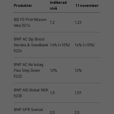
Indikerad
Produkter
11 november
nivå
BB FO PriorNilsson
1,2
1,23
Idea 5214
BNP AC Dip Boost
Nordea & Swedbank
14% (+10%)
14% (+10%)
5226
BNP AC No bolag
Flex Step Down
12%
12%
5232
BNP AIO Global NOK
1,5
1,57
5230
BNP SPR Svensk
2,0
2,0