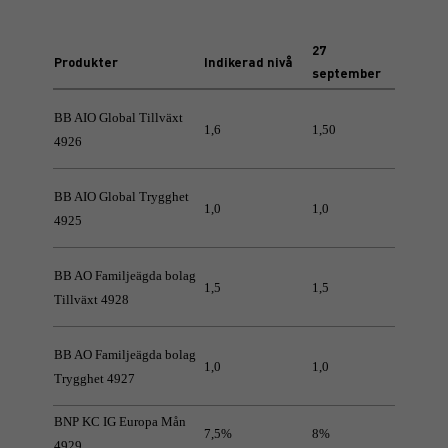
27
Produkter
Indikerad nivå
september
BB AIO Global Tillväxt
1,6
1,50
4926
BB AIO Global Trygghet
1,0
1,0
4925
BB AO Familjeägda bolag
1,5
1,5
Tillväxt 4928
BB AO Familjeägda bolag
1,0
1,0
Trygghet 4927
BNP KC IG Europa Mån
7,5%
8%
4929