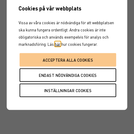
60%/60%
60%/60%
SBx2 4930
Cookies på vår webbplats
MS AIO Europa Tillväxt
1,7
1,7
4922
Vissa av våra cookies är nödvändiga för att webbplatsen
ska kunna fungera ordentligt. Andra cookies är inte
MS AIO Europa Trygghet
1,0
1,03
obligatoriska och används exempelvis för analys och
4921
marknadsföring. Läs
här
hur cookies fungerar.
MS AIO Sverige Tillväxt
1,6
1,65
4924
MS AIO Sverige Trygghet
1,0
1,02
4923
NDA AC Sv bolag Low
19%
19%
Trigger 4912
UBS AC No banker PM
2,9%
2,9%
Kvart 4913