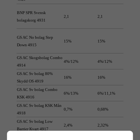
BNP SPR Svensk
2,1
2,1
bolagskorg 4931
GS AC No bolag Step
15%
15%
Down 4915
GS AC Skogsbolag Combo
4%/12%
4%/12%
4914
GS AC Sv bolag 80%
16%
16%
Skydd OS 4919
GS AC Sv bolag Combo
6%/13%
6%/11,1%
KSK 4916
GS AC Sv bolag KSK Mån
0,7%
0,68%
4918
GS AC Sv bolag Low
2,4%
2,32%
Barrier Kvart 4917
GS SPR Sv bolag recovery