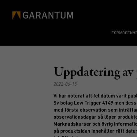
FÖRMÖGENHE
Uppdatering av
2022-06-15
Vi har noterat att fel datum varit 
Sv bolag Low Trigger 4149 men dessa 
med första observation som inträffar
observationsdagar så löper produkten 
Marknadskurser och övrig information
på produktsidan innehåller rätt datu