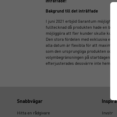
inträffade!
Bakgrund till det inträffade
I juni 2021 erbjöd Garantum möjlighet t
fulltecknad då produkten hade en begr
möjliggöra att fler kunder skulle kunn
Den stora fördelen med exklusiva erbjud
alla datum är flexibla för att maximera
som den ursprungliga produkten och i 
volymbegränsningen på startdagen behö
efterjusterades dessvärre inte hemsid
Snabbvägar
Inspira
Hitta en rådgivare
Invstr