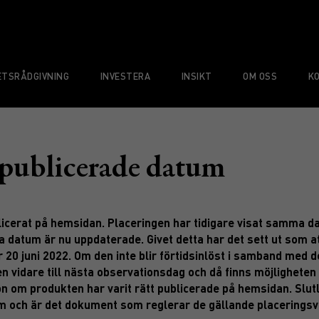
TSRÅDGIVNING
INVESTERA
INSIKT
OM OSS
K
 publicerade datum
publicerat på hemsidan. Placeringen har tidigare visat samm
datum är nu uppdaterade. Givet detta har det sett ut som at
 20 juni 2022. Om den inte blir förtidsinlöst i samband med d
vidare till nästa observationsdag och då finns möjligheten ti
 om produkten har varit rätt publicerade på hemsidan. Slutli
m och är det dokument som reglerar de gällande placeringsvil