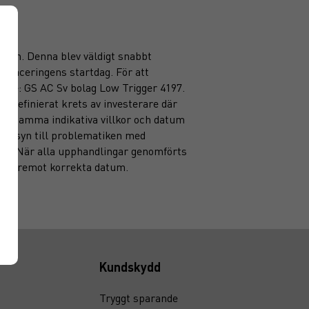
ssion. Denna blev väldigt snabbt
placeringens startdag. För att
ande: GS AC Sv bolag Low Trigger 4197.
fördefinierat krets av investerare där
ring samma indikativa villkor och datum
hänsyn till problematiken med
den. När alla upphandlingar genomförts
er däremot korrekta datum.
Kundskydd
Tryggt sparande