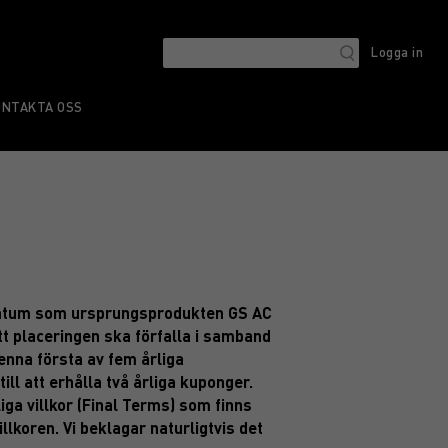
Logga in
ONTAKTA OSS
a datum som ursprungsprodukten GS AC
t placeringen ska förfalla i samband
enna första av fem årliga
ll att erhålla två årliga kuponger.
ga villkor (Final Terms) som finns
lkoren. Vi beklagar naturligtvis det