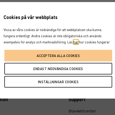
Cookies på vår webbplats
ill teckning i GS AC Sv bolag Low Trigger 4149 i vår publika emi
änsning i hur stor volym som kan handlas upp av vår motpart på 
Vissa av våra cookies är nödvändiga för att webbplatsen ska kunna
a teckna ersattes denna placering med ett nytt exklusivt erbjud
fungera ordentligt. Andra cookies är inte obligatoriska och används
anden är att det är ett riktat erbjudande till en begränsad och 
exempelvis för analys och marknadsföring. Läs
här
hur cookies fungerar.
 möjligheten till goda villkor. Vid lanseringen hade denna place
broschyrens tidsplan anges att alla datum är preliminära. Med 
vde den nya startdagen läggas ett visst antal dagar framåt i ti
an med fastställda datum men gällande Slutliga villkor innehåll
tion
Support
Blankettcenter