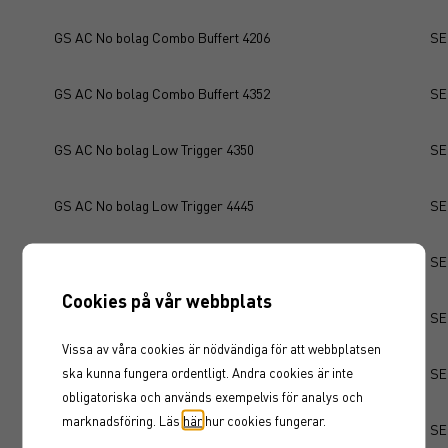
GS AC No bolag Combo Buffert 4206
SE
GS AC No bolag Combo Buffert 4352
SE
GS AC No bolag Low Trigger 4350
SE
GS AC No bolag Low Trigger 4445
SE
GS AC No bolag Mån KSK 4180
SE
Cookies på vår webbplats
GS AC No bolag Mån KSK 4205
SE
Vissa av våra cookies är nödvändiga för att webbplatsen
ska kunna fungera ordentligt. Andra cookies är inte
GS AC No bolag Mån PM 4324
SE
obligatoriska och används exempelvis för analys och
marknadsföring. Läs
här
hur cookies fungerar.
GS AC No bolag Mån PM 4380
SE