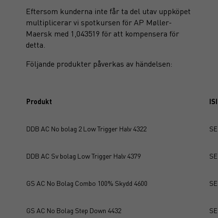
Eftersom kunderna inte får ta del utav uppköpet
multiplicerar vi spotkursen för AP Møller-
Maersk med 1,043519 för att kompensera för
detta.
Följande produkter påverkas av händelsen:
Produkt
IS
DDB AC No bolag 2 Low Trigger Halv 4322
SE
DDB AC Sv bolag Low Trigger Halv 4379
SE
GS AC No Bolag Combo 100% Skydd 4600
SE
GS AC No Bolag Step Down 4432
SE