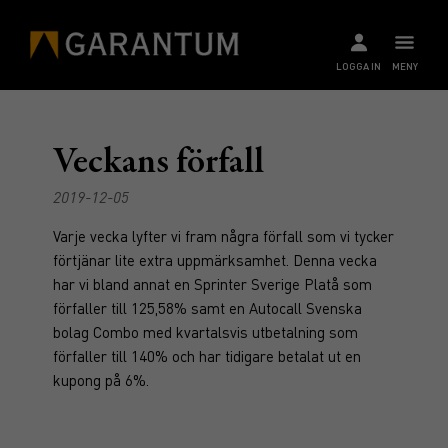
LOGGA IN
MENY
Veckans förfall
2019-12-05
Varje vecka lyfter vi fram några förfall som vi tycker
förtjänar lite extra uppmärksamhet. Denna vecka
har vi bland annat en Sprinter Sverige Platå som
förfaller till 125,58% samt en Autocall Svenska
bolag Combo med kvartalsvis utbetalning som
förfaller till 140% och har tidigare betalat ut en
kupong på 6%.