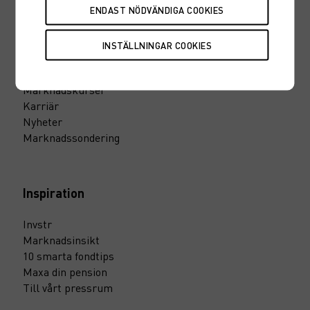
Snabbvägar
Hitta en rådgivare
Fondtorget
Marknadskurser
Karriär
Nyheter
Marknadssondering
Inspiration
Invstr
Marknadsinsikt
10 smarta fondtips
Maxa din pension
Till vårt pressrum