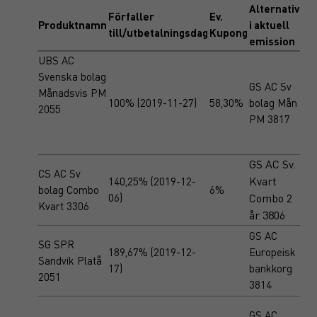
Alternativ
Förfaller
Ev.
Produktnamn
i aktuell
till/utbetalningsdag
Kupong
emission
UBS AC
Svenska bolag
GS AC Sv
Månadsvis PM
100% (2019-11-27)
58,30%
bolag Mån
2055
PM 3817
GS AC Sv.
CS AC Sv
Kvart
140,25% (2019-12-
bolag Combo
6%
06)
Combo 2
Kvart 3306
år 3806
GS AC
SG SPR
189,67% (2019-12-
Europeisk
Sandvik Platå
17)
bankkorg
2051
3814
GS AC