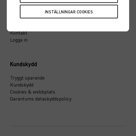
Blankettcenter
Synpunkter & klagomål
Investeringsplattformen
Kontakt
Logga in
Kundskydd
Tryggt sparande
Kundskydd
Cookies & webbplats
Garantums dataskyddspolicy