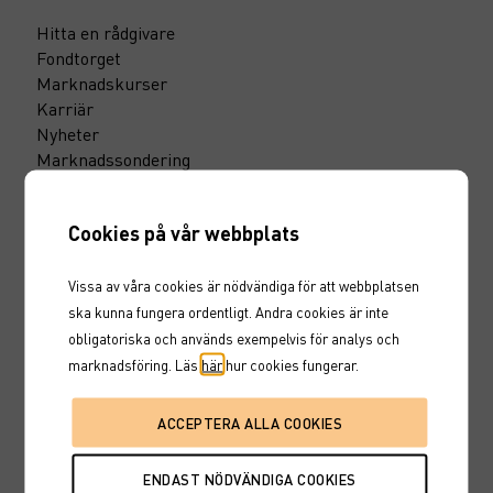
Hitta en rådgivare
Fondtorget
Marknadskurser
Karriär
Nyheter
Marknadssondering
Cookies på vår webbplats
Inspiration
Vissa av våra cookies är nödvändiga för att webbplatsen
Invstr
ska kunna fungera ordentligt. Andra cookies är inte
Marknadsinsikt
obligatoriska och används exempelvis för analys och
10 smarta fondtips
marknadsföring. Läs
här
hur cookies fungerar.
Maxa din pension
Till vårt pressrum
Support