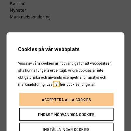
Karriär
Nyheter
Marknadssondering
Inspiration
Cookies på vår webbplats
Invstr
Marknadsinsikt
Vissa av våra cookies är nödvändiga för att webbplatsen
10 smarta fondtips
ska kunna fungera ordentligt. Andra cookies är inte
Maxa din pension
obligatoriska och används exempelvis för analys och
Till vårt pressrum
marknadsföring. Läs
här
hur cookies fungerar.
Support
Blankettcenter
Synpunkter & klagomål
Investeringsplattformen