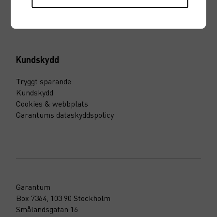
Kontakt
Logga in
Kundskydd
Tryggt sparande
Kundskydd
Cookies & webbplats
Garantums dataskyddspolicy
Garantum
Box 7364, 103 90 Stockholm
Smålandsgatan 16