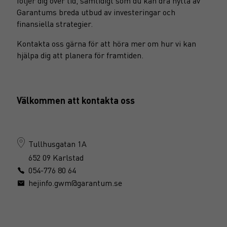
följer dig över tid, samtidigt som du kan dra nytta av
Garantums breda utbud av investeringar och
finansiella strategier.
Kontakta oss gärna för att höra mer om hur vi kan
hjälpa dig att planera för framtiden.
Välkommen att kontakta oss
Tullhusgatan 1A
652 09 Karlstad
054-776 80 64
hejinfo.gwm@garantum.se