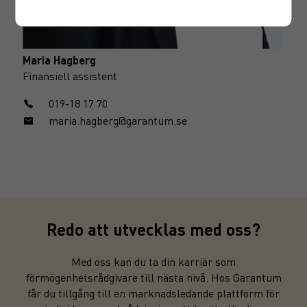
Maria Hagberg
Finansiell assistent
019-18 17 70
maria.hagberg@garantum.se
Redo att utvecklas med oss?
Med oss kan du ta din karriär som
förmögenhetsrådgivare till nästa nivå. Hos Garantum
får du tillgång till en marknadsledande plattform för