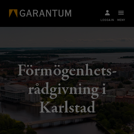
LOGGA IN
MENY
Förmögenhets­
rådgivning i
Karlstad