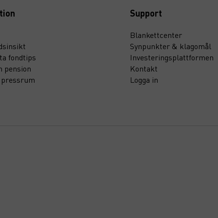
tion
Support
Blankettcenter
sinsikt
Synpunkter & klagomål
ta fondtips
Investeringsplattformen
n pension
Kontakt
t pressrum
Logga in