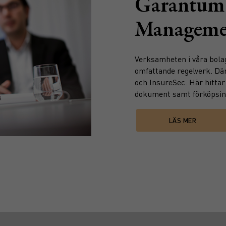
Garantum
Manageme
Verksamheten i våra bolag 
omfattande regelverk. Där
och InsureSec. Här hittar
dokument samt förköpsinf
LÄS MER