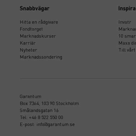
Snabbvägar
Inspira
Hitta en rådgivare
Invstr
Fondtorget
Marknad
Marknadskurser
10 smar
Karriär
Maxa di
Nyheter
Till vår
Marknadssondering
Garantum
Box 7364, 103 90 Stockholm
Smålandsgatan 16
Tel: +46 8 522 550 00
E-post: info@garantum.se