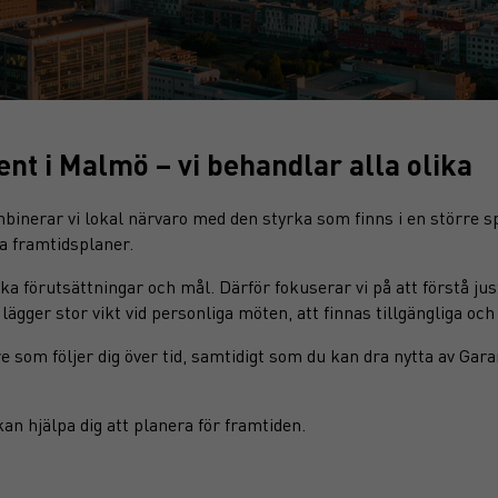
 i Malmö – vi behandlar alla olika
rar vi lokal närvaro med den styrka som finns i en större sp
na framtidsplaner.
unika förutsättningar och mål. Därför fokuserar vi på att förstå j
 lägger stor vikt vid personliga möten, att finnas tillgängliga oc
are som följer dig över tid, samtidigt som du kan dra nytta av G
an hjälpa dig att planera för framtiden.