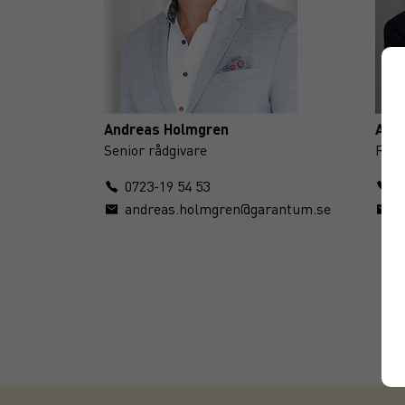
Andreas Holmgren
Ama
Senior rådgivare
Rådg
0723-19 54 53
0
andreas.holmgren@garantum.se
a