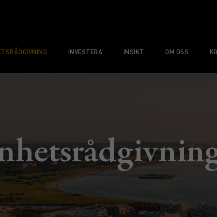
TSRÅDGIVNING
INVESTERA
INSIKT
OM OSS
K
hets­rådgivnin