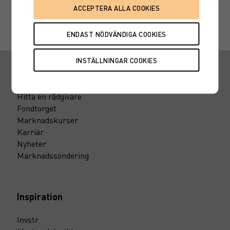
självklart även välkommen att ringa oss på 08-522 550
40, så berättar vi mer.
Snabbvägar
Hitta en rådgivare
Fondtorget
Marknadskurser
Karriär
Nyheter
Marknadssondering
Inspiration
Invstr