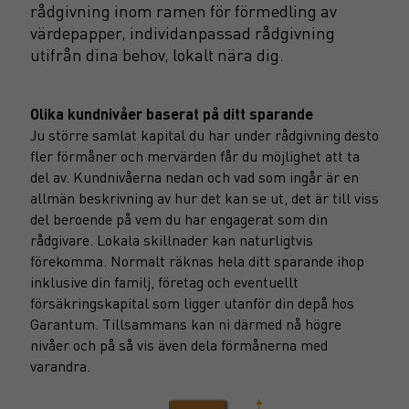
rådgivning inom ramen för förmedling av
värdepapper, individanpassad rådgivning
utifrån dina behov, lokalt nära dig.
Olika kundnivåer baserat på ditt sparande
Ju större samlat kapital du har under rådgivning desto
fler förmåner och mervärden får du möjlighet att ta
del av. Kundnivåerna nedan och vad som ingår är en
allmän beskrivning av hur det kan se ut, det är till viss
del beroende på vem du har engagerat som din
rådgivare. Lokala skillnader kan naturligtvis
förekomma. Normalt räknas hela ditt sparande ihop
inklusive din familj, företag och eventuellt
försäkringskapital som ligger utanför din depå hos
Garantum. Tillsammans kan ni därmed nå högre
nivåer och på så vis även dela förmånerna med
varandra.