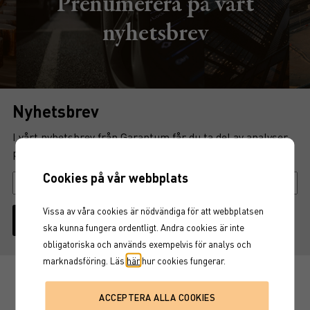
Prenumerera på vårt
nyhetsbrev
Nyhetsbrev
I vårt nyhetsbrev från Garantum får du ta del av analyser,
produktinformation och marknadsutblick.
Cookies på vår webbplats
Vissa av våra cookies är nödvändiga för att webbplatsen
SKICKA
ska kunna fungera ordentligt. Andra cookies är inte
obligatoriska och används exempelvis för analys och
marknadsföring. Läs
här
hur cookies fungerar.