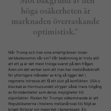
"Mot bakgrund av den
höga osäkerheten är
marknaden överraskande
optimistisk."
Når Trump och Iran sina smärtgränser innan
världsekonomin når sin? Vår bedömning är trots allt
att ett ja är det mest troliga svaret på den frågan.
Även om det verkar som att Iran har motståndskraft
för ytterligare månader av krig så ligger det i
regimens intresse att få ett slut på konflikten. USA:s
blockad av Hormuzsundet stryper såväl Irans tillgång
av förnödenheter som deras möjligheter till
oljeintäkter. Risken för Trumps vidkommande är att
Republikanerna i höstens mellanårsval till följd av
kriget förlorar sin majoritet i kongressen. En