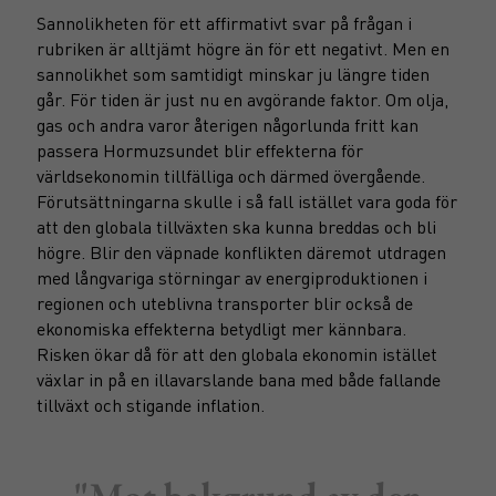
Sannolikheten för ett affirmativt svar på frågan i
rubriken är alltjämt högre än för ett negativt. Men en
sannolikhet som samtidigt minskar ju längre tiden
går. För tiden är just nu en avgörande faktor. Om olja,
gas och andra varor återigen någorlunda fritt kan
passera Hormuzsundet blir effekterna för
världsekonomin tillfälliga och därmed övergående.
Förutsättningarna skulle i så fall istället vara goda för
att den globala tillväxten ska kunna breddas och bli
högre. Blir den väpnade konflikten däremot utdragen
med långvariga störningar av energiproduktionen i
regionen och uteblivna transporter blir också de
ekonomiska effekterna betydligt mer kännbara.
Risken ökar då för att den globala ekonomin istället
växlar in på en illavarslande bana med både fallande
tillväxt och stigande inflation.