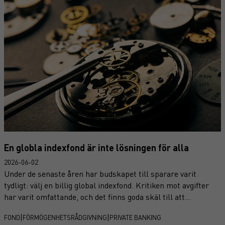
sektorn.
En globla indexfond är inte lösningen för alla
2026-06-02
Under de senaste åren har budskapet till sparare varit
tydligt: välj en billig global indexfond. Kritiken mot avgifter
har varit omfattande, och det finns goda skäl till att
kostnader hamnar i fokus eftersom de påverkar avkastningen
|
|
FOND
FÖRMÖGENHETSRÅDGIVNING
PRIVATE BANKING
över tid. Samtidigt riskerar debatten att bli förenklad.