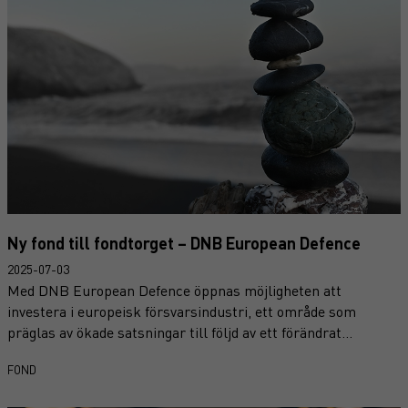
Ny fond till fondtorget – DNB European Defence
2025-07-03
Med DNB European Defence öppnas möjligheten att
investera i europeisk försvarsindustri, ett område som
präglas av ökade satsningar till följd av ett förändrat
säkerhetspolitiskt läge. Fonden riktar in sig på bolag med
FOND
centrala roller i upprustningen av Europas försvarsförmåga,
där det ökade investeringsbehovet väntas driva tillväxten i