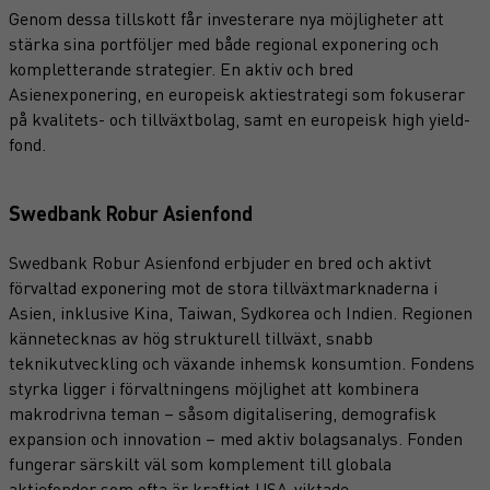
Genom dessa tillskott får investerare nya möjligheter att
stärka sina portföljer med både regional exponering och
kompletterande strategier. En aktiv och bred
Asienexponering, en europeisk aktiestrategi som fokuserar
på kvalitets- och tillväxtbolag, samt en europeisk high yield-
fond.
Swedbank Robur Asienfond
Swedbank Robur Asienfond erbjuder en bred och aktivt
förvaltad exponering mot de stora tillväxtmarknaderna i
Asien, inklusive Kina, Taiwan, Sydkorea och Indien. Regionen
kännetecknas av hög strukturell tillväxt, snabb
teknikutveckling och växande inhemsk konsumtion. Fondens
styrka ligger i förvaltningens möjlighet att kombinera
makrodrivna teman – såsom digitalisering, demografisk
expansion och innovation – med aktiv bolagsanalys. Fonden
fungerar särskilt väl som komplement till globala
aktiefonder som ofta är kraftigt USA-viktade.