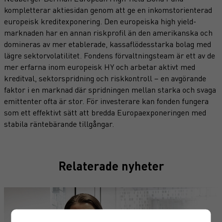
kompletterar aktiesidan genom att ge en inkomstorienterad
europeisk kreditexponering. Den europeiska high yield-
marknaden har en annan riskprofil än den amerikanska och
domineras av mer etablerade, kassaflödesstarka bolag med
lägre sektorvolatilitet. Fondens förvaltningsteam är ett av de
mer erfarna inom europeisk HY och arbetar aktivt med
kreditval, sektorspridning och riskkontroll – en avgörande
faktor i en marknad där spridningen mellan starka och svaga
emittenter ofta är stor. För investerare kan fonden fungera
som ett effektivt sätt att bredda Europaexponeringen med
stabila räntebärande tillgångar.
Relaterade nyheter