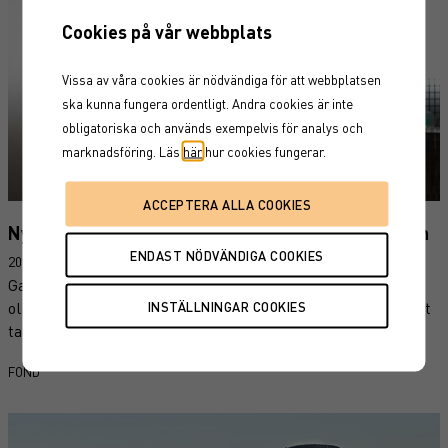
Cookies på vår webbplats
Vissa av våra cookies är nödvändiga för att webbplatsen
ska kunna fungera ordentligt. Andra cookies är inte
obligatoriska och används exempelvis för analys och
marknadsföring. Läs
här
hur cookies fungerar.
Nya teman på fondtorget: AI, megatrender och tech
2025-12-01
Garantums fondtorg utökas med ett tiotal fonder inom flera
olika kategorier. Våra fondanalytiker har bland annat valt att
ta in tre intressanta tematiska, globala aktiefonder.
FOND