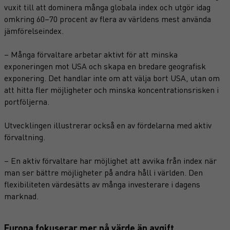
vuxit till att dominera många globala index och utgör idag
omkring 60–70 procent av flera av världens mest använda
jämförelseindex.
– Många förvaltare arbetar aktivt för att minska
exponeringen mot USA och skapa en bredare geografisk
exponering. Det handlar inte om att välja bort USA, utan om
att hitta fler möjligheter och minska koncentrationsrisken i
portföljerna.
Utvecklingen illustrerar också en av fördelarna med aktiv
förvaltning.
– En aktiv förvaltare har möjlighet att avvika från index när
man ser bättre möjligheter på andra håll i världen. Den
flexibiliteten värdesätts av många investerare i dagens
marknad.
Europa fokuserar mer på värde än avgift