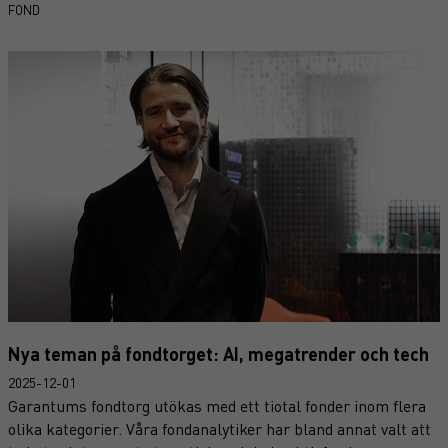
FOND
centrala roller i upprustningen av Europas försvarsförmåga,
där det ökade investeringsbehovet väntas driva tillväxten i
sektorn.
Nya teman på fondtorget: AI, megatrender och tech
2025-12-01
Garantums fondtorg utökas med ett tiotal fonder inom flera
olika kategorier. Våra fondanalytiker har bland annat valt att