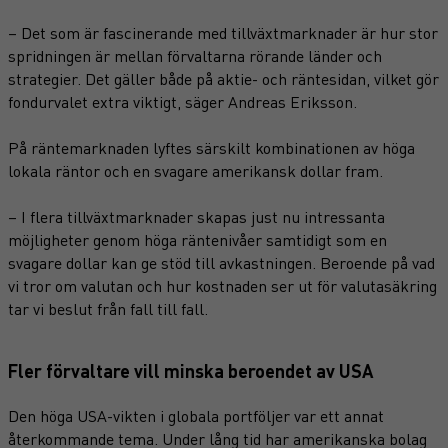
– Det som är fascinerande med tillväxtmarknader är hur stor
spridningen är mellan förvaltarna rörande länder och
strategier. Det gäller både på aktie- och räntesidan, vilket gör
fondurvalet extra viktigt, säger Andreas Eriksson.
På räntemarknaden lyftes särskilt kombinationen av höga
lokala räntor och en svagare amerikansk dollar fram.
– I flera tillväxtmarknader skapas just nu intressanta
möjligheter genom höga räntenivåer samtidigt som en
svagare dollar kan ge stöd till avkastningen. Beroende på vad
vi tror om valutan och hur kostnaden ser ut för valutasäkring
tar vi beslut från fall till fall.
Fler förvaltare vill minska beroendet av USA
Den höga USA-vikten i globala portföljer var ett annat
återkommande tema. Under lång tid har amerikanska bolag