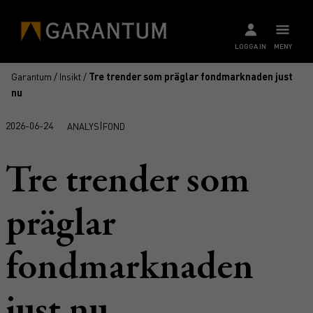
LOGGA IN
MENY
Garantum
/
Insikt
/
Tre trender som präglar fondmarknaden just
nu
2026-06-24
|
ANALYS
FOND
Tre trender som
präglar
fondmarknaden
just nu