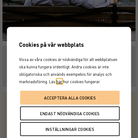
Cookies på vår webbplats
Här kan du få tips på hur du kan tänka kring
Vissa av våra cookies är nödvändiga för att webbplatsen
ditt fondsparande.
ska kunna fungera ordentligt. Andra cookies är inte
obligatoriska och används exempelvis för analys och
TIO SMARTA FONDTIPS>
marknadsföring. Läs
här
hur cookies fungerar.
Ta hjälp
Vi rekommenderar att du tar hjälp av en professionell
rådgivare. En rådgivare kartlägger dina individuella
behov och sparmål och eventuella