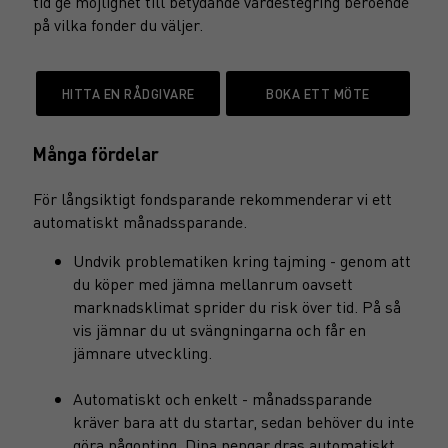
tid ge möjlighet till betydande värdestegring beroende
på vilka fonder du väljer.
HITTA EN RÅDGIVARE
BOKA ETT MÖTE
Många fördelar
För långsiktigt fondsparande rekommenderar vi ett
automatiskt månadssparande.
Undvik problematiken kring tajming - genom att
du köper med jämna mellanrum oavsett
marknadsklimat sprider du risk över tid. På så
vis jämnar du ut svängningarna och får en
jämnare utveckling.
Automatiskt och enkelt - månadssparande
kräver bara att du startar, sedan behöver du inte
göra någonting. Dina pengar dras automatiskt