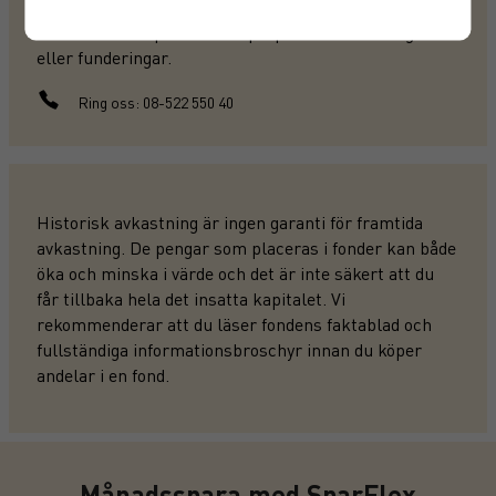
hållbarhetspreferenser för att sedan rekommendera
alternativ som passar din sparprofil. Har du frågor
eller funderingar.
Ring oss: 08-522 550 40
Historisk avkastning är ingen garanti för framtida
avkastning. De pengar som placeras i fonder kan både
öka och minska i värde och det är inte säkert att du
får tillbaka hela det insatta kapitalet. Vi
rekommenderar att du läser fondens faktablad och
fullständiga informationsbroschyr innan du köper
andelar i en fond.
Månadsspara med SparFlex