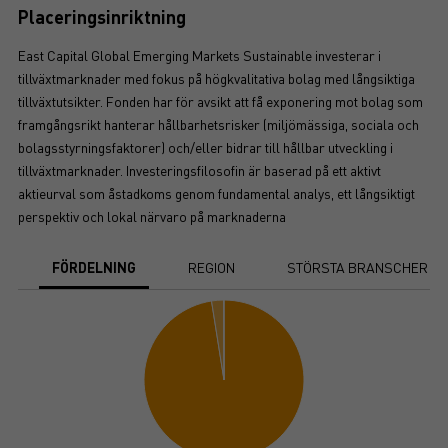
Placeringsinriktning
East Capital Global Emerging Markets Sustainable investerar i
tillväxtmarknader med fokus på högkvalitativa bolag med långsiktiga
tillväxtutsikter. Fonden har för avsikt att få exponering mot bolag som
framgångsrikt hanterar hållbarhetsrisker (miljömässiga, sociala och
bolagsstyrningsfaktorer) och/eller bidrar till hållbar utveckling i
tillväxtmarknader. Investeringsfilosofin är baserad på ett aktivt
aktieurval som åstadkoms genom fundamental analys, ett långsiktigt
perspektiv och lokal närvaro på marknaderna
FÖRDELNING
REGION
STÖRSTA BRANSCHER
Chart
Pie chart with 3 slices.
View as data table, Chart