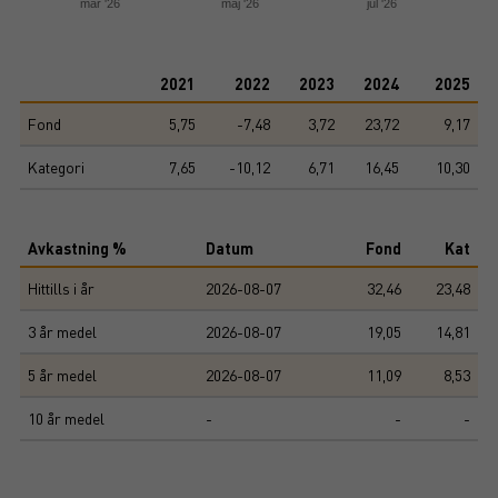
mar '26
maj '26
jul '26
End of interactive chart.
2021
2022
2023
2024
2025
Fond
5,75
-7,48
3,72
23,72
9,17
Kategori
7,65
-10,12
6,71
16,45
10,30
Avkastning %
Datum
Fond
Kat
Hittills i år
2026-08-07
32,46
23,48
3 år medel
2026-08-07
19,05
14,81
5 år medel
2026-08-07
11,09
8,53
10 år medel
-
-
-