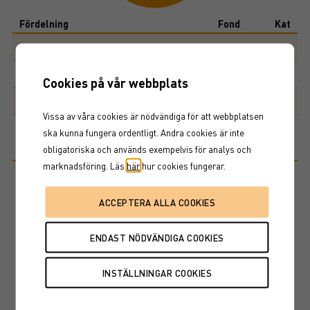
End of interactive chart.
Fördelning
Fond
Kat
Aktier
97,5%
95,6%
Kontanter
2,5%
1,1%
Cookies på vår webbplats
Preferensaktier
0,0%
0,1%
Vissa av våra cookies är nödvändiga för att webbplatsen
ska kunna fungera ordentligt. Andra cookies är inte
Riskinformation
obligatoriska och används exempelvis för analys och
marknadsföring. Läs
här
hur cookies fungerar.
Historisk avkastning är ingen garanti för framtida avkastning. De
pengar som placeras i fonden kan både öka och minska i värde och
det är inte säkert att du får tillbaka hela det insatta kapitalet. Ta del
av fondens faktablad och informationsbroschyr innan köp av
fondandelar.
Basfakta