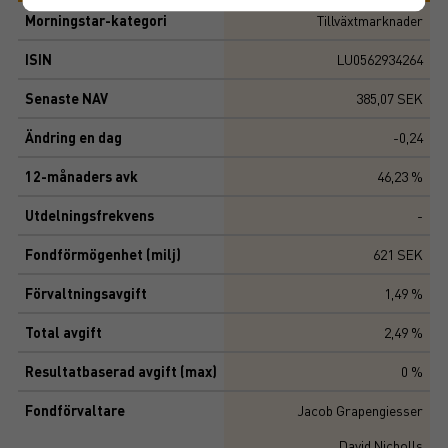
Morningstar-kategori
Tillväxtmarknader
ISIN
LU0562934264
Senaste NAV
385,07 SEK
Ändring en dag
-0,24
12-månaders avk
46,23 %
Utdelningsfrekvens
-
Fondförmögenhet (milj)
621 SEK
Förvaltningsavgift
1,49 %
Total avgift
2,49 %
Resultatbaserad avgift (max)
0 %
Fondförvaltare
Jacob Grapengiesser
David Nicholls