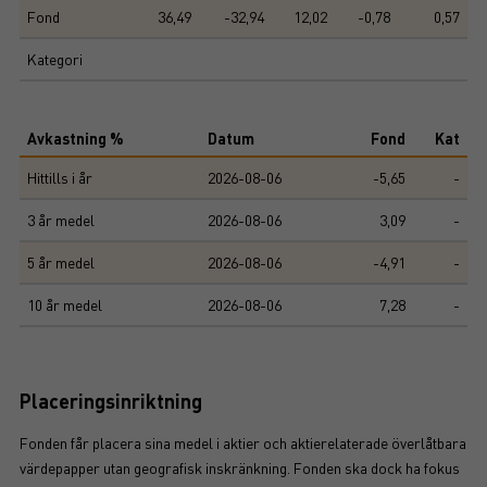
Fond
36,49
-32,94
12,02
-0,78
0,57
Kategori
Avkastning %
Datum
Fond
Kat
Hittills i år
2026-08-06
-5,65
-
3 år medel
2026-08-06
3,09
-
5 år medel
2026-08-06
-4,91
-
10 år medel
2026-08-06
7,28
-
Placeringsinriktning
Fonden får placera sina medel i aktier och aktierelaterade överlåtbara
värdepapper utan geografisk inskränkning. Fonden ska dock ha fokus