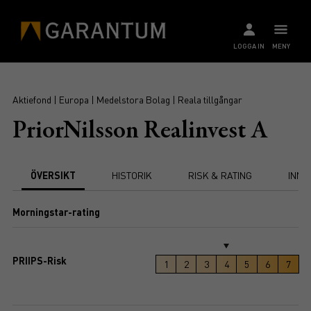
LOGGA IN
MENY
Aktiefond | Europa | Medelstora Bolag | Reala tillgångar
PriorNilsson Realinvest A
ÖVERSIKT
HISTORIK
RISK & RATING
INNE
Morningstar-rating
PRIIPS-Risk
1
2
3
4
5
6
7