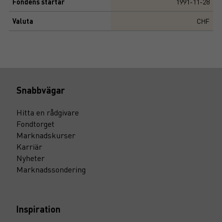
Fondens startår
1991-11-28
Valuta
CHF
Snabbvägar
Hitta en rådgivare
Fondtorget
Marknadskurser
Karriär
Nyheter
Marknadssondering
Inspiration