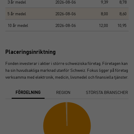
3 år medel
2026-08-06
9,39
8,78
5 år medel
2026-08-06
8,00
8,60
10 år medel
2026-08-06
12,00
10,95
Placeringsinriktning
Fonden investerar i aktier i större schweiziska företag. Företagen kan
ha sin huvudsakliga marknad utanför Schweiz. Fokus ligger på företag
verksamma med elektronik, medicin, livsmedel och finansiella tjänster.
FÖRDELNING
REGION
STÖRSTA BRANSCHER
Chart
Pie chart with 2 slices.
View as data table, Chart