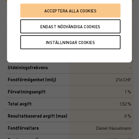
Morningstar-kategori
Schweiz
ISIN
LU0026741651
Senaste NAV
1 292,42 CHF
Ändring en dag
-0,57
12-månaders avk
18,39 %
Utdelningsfrekvens
-
Fondförmögenhet (milj)
216 CHF
Förvaltningsavgift
1 %
Total avgift
1,52 %
Resultatbaserad avgift (max)
0 %
Fondförvaltare
Daniel Häuselmann