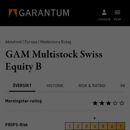
LOGGA IN
MENY
Aktiefond | Europa | Medelstora Bolag
GAM Multistock Swiss
Equity B
ÖVERSIKT
HISTORIK
RISK & RATING
INNE
Morningstar-rating
PRIIPS-Risk
1
2
3
4
5
6
7