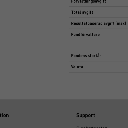
Förvaltningsavgift
Total avgift
Resultatbaserad avgift (max)
Fondförvaltare
Fondens startår
Valuta
tion
Support
Blankettcenter