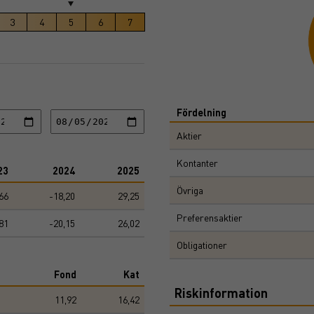
Pie chart with 5 slices.
3
4
5
6
7
View as data table, Chart
End of interactive chart.
Fördelning
Aktier
Kontanter
23
2024
2025
Övriga
66
-18,20
29,25
Preferensaktier
81
-20,15
26,02
Obligationer
Fond
Kat
Riskinformation
11,92
16,42