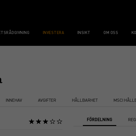
TSRÅDGIVNING
INVESTERA
INSIKT
OM OSS
K
a
INNEHAV
AVGIFTER
HÅLLBARHET
MSCI HÅLL
FÖRDELNING
REG
Chart