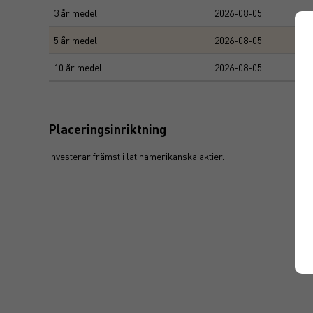
3 år medel
2026-08-05
5 år medel
2026-08-05
10 år medel
2026-08-05
Placeringsinriktning
Investerar främst i latinamerikanska aktier.