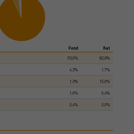
Fond
Kat
93,0%
82,8%
4,3%
1,7%
1,3%
15,0%
1,0%
0,4%
0,4%
0,0%