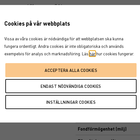
6,81
7,14
Historisk avkastning är ingen gara
kan både öka och minska i värde och 
6,48
9,67
Ta del av fondens faktablad och i
Cookies på vår webbplats
5,70
7,13
Vissa av våra cookies är nödvändiga för att webbplatsen ska kunna
Basfakta
fungera ordentligt. Andra cookies är inte obligatoriska och används
exempelvis för analys och marknadsföring. Läs
här
hur cookies fungerar.
Morningstar-kategori
ISIN
Senaste NAV
Ändring en dag
12-månaders avk
Utdelningsfrekvens
Fondförmögenhet (milj)