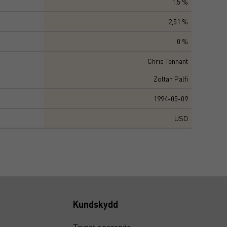
1,5 %
2,51 %
0 %
Chris Tennant
Zoltan Palfi
1994-05-09
USD
Kundskydd
Tryggt sparande