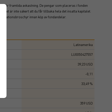
nti för framtida avkastning. De pengar som placeras i fonden
det är inte säkert att du får tillbaka hela det insatta kapitalet.
nformationsbroschyr innan köp av fondandelar.
Latinamerika
LU0050427557
39,23 USD
-0,11
33,49 %
359 USD