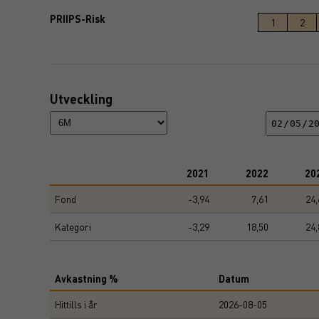
PRIIPS-Risk
1
2
Utveckling
2021
2022
20
Fond
-3,94
7,61
24,
Kategori
-3,29
18,50
24,
Avkastning %
Datum
Hittills i år
2026-08-05