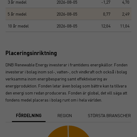
3 år medel
2026-08-05
-1,27
4,70
5 år medel
2026-08-05
0,77
2,49
10 år medel
2026-08-05
12,04
11,04
Placeringsinriktning
DNB Renewable Energy investerar i framtidens energikällor. Fonden
investerar i bolag inom sol-, vatten-, och vindkraft och också i bolag
verksamma inom energibesparing samt effektivisering av
energiproduktion. Fonden letar även bolag som bättre kan ta tillvara
den energi som redan produceras. Fonden är global, det vill säga att
fondens medel placeras i bolag runt om i hela världen.
FÖRDELNING
REGION
STÖRSTA BRANSCHER
Chart