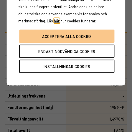
fondandelar.
ska kunna fungera ordentligt. Andra cookies är inte
obligatoriska och används exempelvis för analys och
marknadsföring. Läs
här
hur cookies fungerar.
Basfakta
Morningstar-kategori
Branschfond, ny energi
ISIN
LU2553958823
Senaste NAV
2 710,98 SEK
Ändring en dag
-1,36
12-månaders avk
25,52 %
Utdelningsfrekvens
-
Fondförmögenhet (milj)
195 SEK
Förvaltningsavgift
1,4978 %
Total avgift
1,64 %