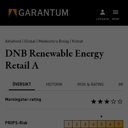
LOGGA IN
MENY
Aktiefond | Global | Medelstora Bolag | Klimat
DNB Renewable Energy
Retail A
ÖVERSIKT
HISTORIK
RISK & RATING
INNE
Morningstar-rating
PRIIPS-Risk
1
2
3
4
5
6
7