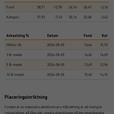
Fond
38,71
-12,78
26,16
36,47
-3,16
Kategori
37,93
-7,43
20,16
32,68
-3,42
Avkastning %
Datum
Fond
Kat
Hittills i år
2026-08-05
16,64
15,72
3 år medel
2026-08-05
16,65
14,69
5 år medel
2026-08-05
13,69
12,96
10 år medel
2026-08-05
15,40
14,15
Placeringsinriktning
Fonden är en indexnära aktiefond vars målsättning är att med god
riskspridning, på lång sikt, spegla utvecklingen på den amerikanska