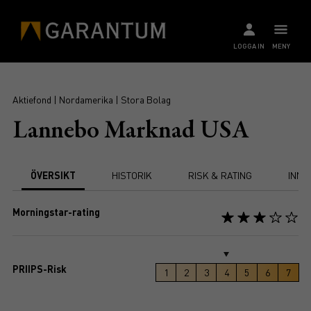
LOGGA IN
MENY
Aktiefond | Nordamerika | Stora Bolag
Lannebo Marknad USA
ÖVERSIKT
HISTORIK
RISK & RATING
INNE
Morningstar-rating
PRIIPS-Risk
1
2
3
4
5
6
7