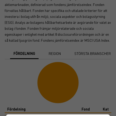
aktiemarknaden, definierad som fondens jämförelseindex. Fonden
förvaltas hållbart. Fonden har specifika och uttalade kriterier för att
investera i bolag utifrån miljö, sociala aspekter och bolagsstyrning
(ESG). Analys av bolagens hållbarhetsarbete är avgörande för valet av
bolag i fonden. Fonden främjar miljörelaterade och sociala
egenskaper i enlighet med artikel 8 disclosureförordningen och är en
så kallad ljusgrön fond. Fondens jämförelseindex är MSCI USA Index.
FÖRDELNING
REGION
STÖRSTA BRANSCHER
Chart
Pie chart with 1 slice.
View as data table, Chart
End of interactive chart.
Fördelning
Fond
Kat