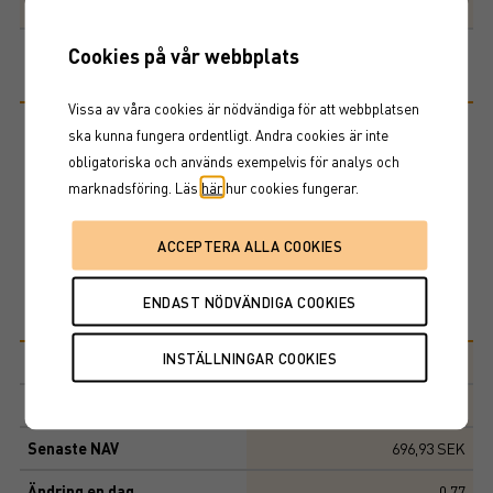
Aktier
100,0%
91,4%
Cookies på vår webbplats
Riskinformation
Vissa av våra cookies är nödvändiga för att webbplatsen
ska kunna fungera ordentligt. Andra cookies är inte
Historisk avkastning är ingen garanti för framtida avkastning. De
obligatoriska och används exempelvis för analys och
pengar som placeras i fonden kan både öka och minska i värde och
marknadsföring. Läs
här
hur cookies fungerar.
det är inte säkert att du får tillbaka hela det insatta kapitalet. Ta del
av fondens faktablad och informationsbroschyr innan köp av
fondandelar.
Basfakta
Morningstar-kategori
USA, mix bolag
ISIN
SE0000577967
Senaste NAV
696,93 SEK
Ändring en dag
-0,77