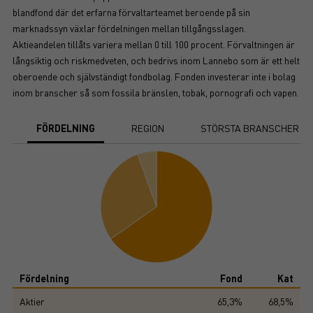
blandfond där det erfarna förvaltarteamet beroende på sin
marknadssyn växlar fördelningen mellan tillgångsslagen.
Aktieandelen tillåts variera mellan 0 till 100 procent. Förvaltningen är
långsiktig och riskmedveten, och bedrivs inom Lannebo som är ett helt
oberoende och självständigt fondbolag. Fonden investerar inte i bolag
inom branscher så som fossila bränslen, tobak, pornografi och vapen.
FÖRDELNING
REGION
STÖRSTA BRANSCHER
Chart
Pie chart with 3 slices.
View as data table, Chart
End of interactive chart.
Fördelning
Fond
Kat
Aktier
65,3%
68,5%