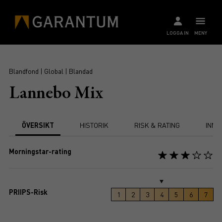
LOGGA IN
MENY
Blandfond | Global | Blandad
Lannebo Mix
ÖVERSIKT
HISTORIK
RISK & RATING
INNE
Morningstar-rating
PRIIPS-Risk
1
2
3
4
5
6
7