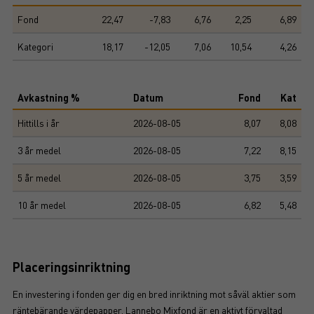
Fond
22,47
-7,83
6,76
2,25
6,89
Kategori
18,17
-12,05
7,06
10,54
4,26
Avkastning %
Datum
Fond
Kat
Hittills i år
2026-08-05
8,07
8,08
3 år medel
2026-08-05
7,22
8,15
5 år medel
2026-08-05
3,75
3,59
10 år medel
2026-08-05
6,82
5,48
Placeringsinriktning
En investering i fonden ger dig en bred inriktning mot såväl aktier som
räntebärande värdepapper. Lannebo Mixfond är en aktivt förvaltad