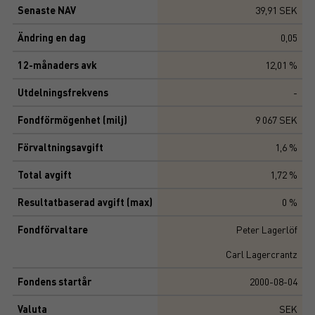
Senaste NAV
39,91 SEK
Ändring en dag
0,05
12-månaders avk
12,01 %
Utdelningsfrekvens
-
Fondförmögenhet (milj)
9 067 SEK
Förvaltningsavgift
1,6 %
Total avgift
1,72 %
Resultatbaserad avgift (max)
0 %
Fondförvaltare
Peter Lagerlöf
Carl Lagercrantz
Fondens startår
2000-08-04
Valuta
SEK