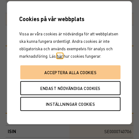
Obligationer
29,3%
22,8%
Cookies på vår webbplats
Kontanter
5,5%
5,3%
Vissa av våra cookies är nödvändiga för att webbplatsen
Riskinformation
ska kunna fungera ordentligt. Andra cookies är inte
obligatoriska och används exempelvis för analys och
marknadsföring. Läs
här
hur cookies fungerar.
Historisk avkastning är ingen garanti för framtida avkastning. De
pengar som placeras i fonden kan både öka och minska i värde och
det är inte säkert att du får tillbaka hela det insatta kapitalet. Ta del
av fondens faktablad och informationsbroschyr innan köp av
fondandelar.
Basfakta
Morningstar-kategori
Blandfond - SEK, flexibel
ISIN
SE0000740706