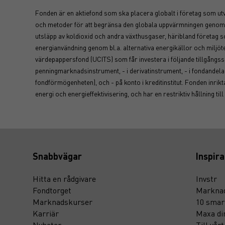
Fonden är en aktiefond som ska placera globalt i företag som ut
och metoder för att begränsa den globala uppvärmningen genom at
utsläpp av koldioxid och andra växthusgaser, häribland företag som
energianvändning genom bl.a. alternativa energikällor och miljöt
värdepappersfond (UCITS) som får investera i följande tillgångssl
penningmarknadsinstrument, - i derivatinstrument, - i fondandela
fondförmögenheten), och - på konto i kreditinstitut. Fonden inrikt
energi och energieffektivisering, och har en restriktiv hållning till
Snabbvägar
Inspira
Hitta en rådgivare
Invstr
Fondtorget
Marknad
Marknadskurser
10 smar
Karriär
Maxa di
Nyheter
Till vår