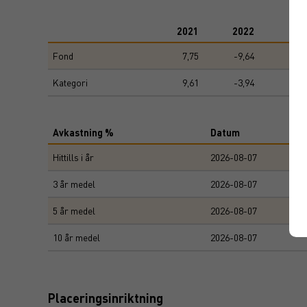
End of interactive chart.
2021
2022
20
Fond
7,75
-9,64
-14
Kategori
9,61
-3,94
-10
Avkastning %
Datum
Hittills i år
2026-08-07
3 år medel
2026-08-07
5 år medel
2026-08-07
10 år medel
2026-08-07
Placeringsinriktning