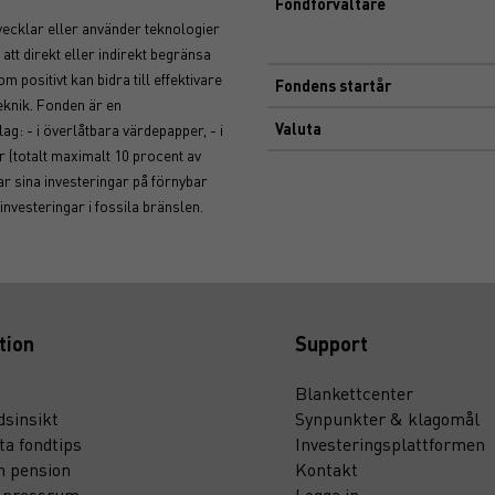
Fondförvaltare
vecklar eller använder teknologier
t direkt eller indirekt begränsa
 positivt kan bidra till effektivare
Fondens startår
eknik. Fonden är en
Valuta
ag: - i överlåtbara värdepapper, - i
r (totalt maximalt 10 procent av
ar sina investeringar på förnybar
 investeringar i fossila bränslen.
tion
Support
Blankettcenter
sinsikt
Synpunkter & klagomål
ta fondtips
Investeringsplattformen
n pension
Kontakt
t pressrum
Logga in