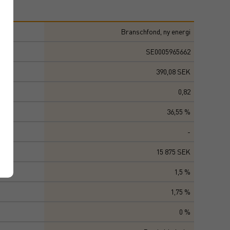
Branschfond, ny energi
SE0005965662
390,08 SEK
0,82
36,55 %
-
15 875 SEK
1,5 %
1,75 %
0 %