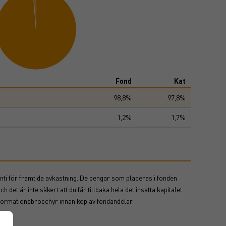
Fond
Kat
98,8%
97,8%
1,2%
1,7%
nti för framtida avkastning. De pengar som placeras i fonden
det är inte säkert att du får tillbaka hela det insatta kapitalet.
nformationsbroschyr innan köp av fondandelar.