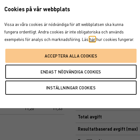
Basfakta
Cookies på vår webbplats
23
2024
2025
Morningstar-kategori
Vissa av våra cookies är nödvändiga för att webbplatsen ska kunna
,09
-13,53
22,36
ISIN
fungera ordentligt. Andra cookies är inte obligatoriska och används
,40
-4,21
16,04
exempelvis för analys och marknadsföring. Läs
här
hur cookies fungerar.
Senaste NAV
Ändring en dag
Fond
Kat
12-månaders avk
10,84
16,16
Utdelningsfrekvens
0,30
1,44
Fondförmögenhet (milj)
-2,09
0,21
Förvaltningsavgift
11,20
11,33
Total avgift
Resultatbaserad avgift (max)