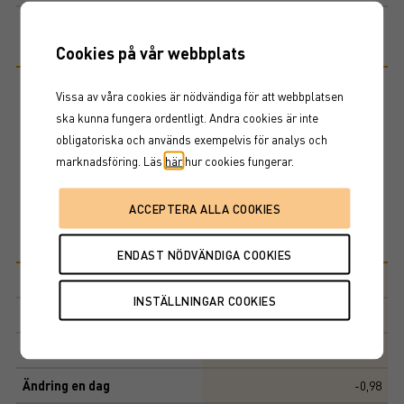
Riskinformation
Cookies på vår webbplats
Vissa av våra cookies är nödvändiga för att webbplatsen
Historisk avkastning är ingen garanti för framtida avkastning. De
pengar som placeras i fonden kan både öka och minska i värde och
ska kunna fungera ordentligt. Andra cookies är inte
det är inte säkert att du får tillbaka hela det insatta kapitalet. Ta del
obligatoriska och används exempelvis för analys och
av fondens faktablad och informationsbroschyr innan köp av
marknadsföring. Läs
här
hur cookies fungerar.
fondandelar.
Basfakta
Morningstar-kategori
Sverige, små-/medelstora bolag
ISIN
SE0010134288
Senaste NAV
175,60 SEK
Ändring en dag
-0,98