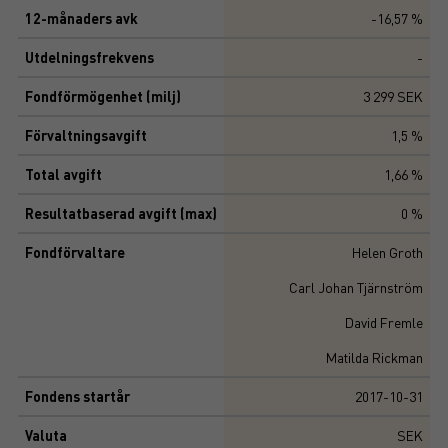
12-månaders avk
-16,57 %
Utdelningsfrekvens
-
Fondförmögenhet (milj)
3 299 SEK
Förvaltningsavgift
1,5 %
Total avgift
1,66 %
Resultatbaserad avgift (max)
0 %
Fondförvaltare
Helen Groth
Carl Johan Tjärnström
David Fremle
Matilda Rickman
Fondens startår
2017-10-31
Valuta
SEK