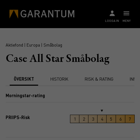
LOGGA IN
MENY
Aktiefond | Europa | Småbolag
Case All Star Småbolag
ÖVERSIKT
HISTORIK
RISK & RATING
INNE
Morningstar-rating
PRIIPS-Risk
1
2
3
4
5
6
7