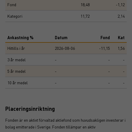
Fond
18,48
-1,12
Kategori
11,72
2,14
Avkastning %
Datum
Fond
Kat
Hittills i år
2026-08-06
-11,15
1,56
3 år medel
-
-
-
5 år medel
-
-
-
10 år medel
-
-
-
Placeringsinriktning
Fonden är en aktivt förvaltad aktiefond som huvudsakligen investerar i
bolag emitterade i Sverige. Fonden tillämpar en aktiv