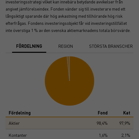
investeringsstrategi vilket kan innebära betydande avvikelser från
angivet jämförelseindex. Fonden vänder sig till investerare med ett
långsiktigt sparande där hög avkastning med tillhörande hög risk
efterfrågas. Fondens investeringsobjekt får vid investeringstillfället
inte överstiga 1 % av den svenska aktiemarknadens totala börsvärde.
FÖRDELNING
REGION
STÖRSTA BRANSCHER
Chart
Pie chart with 2 slices.
View as data table, Chart
End of interactive chart.
Fördelning
Fond
Kat
Aktier
98,4%
97,9%
Kontanter
1,6%
2,1%